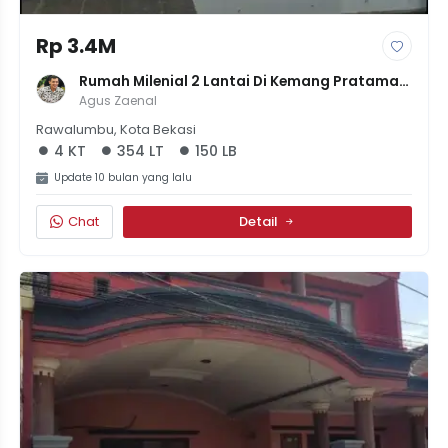
Rp 3.4M
Rumah Milenial 2 Lantai Di Kemang Pratama, 
LT 354 LB 150, 4KT 3KM - Fresh & Bagus - 3.4M
Agus Zaenal
Rawalumbu, Kota Bekasi
4 KT
354 LT
150 LB
Update 10 bulan yang lalu
Chat
Detail