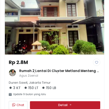
Rp 2.8M
Rumah 2 Lantai Di Cluster Metland Menteng 
Cakung [LT 150 LB 150] | 3KT 3KM | Balkon | 
Agus Zaenal
Komplek Elit | 2.8M
Duren Sawit, Jakarta Timur
3 KT
150 LT
150 LB
Update 9 bulan yang lalu
Chat
Detail