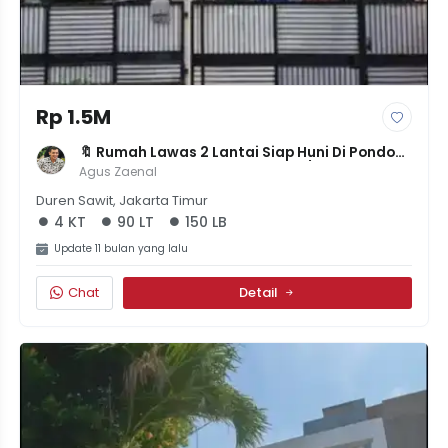
Rp 1.5M
🔖 Rumah Lawas 2 Lantai Siap Huni Di Pondok 
Kelapa - LT 90m² LB 150m² - 4KT/2KM - SHM & 
Agus Zaenal
IMB - 1.5M NEGO!
Duren Sawit, Jakarta Timur
4 KT
90 LT
150 LB
Update 11 bulan yang lalu
Chat
Detail