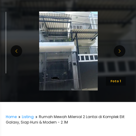
Foto 1
Home
Listing
Rumah Mewah Milenial 2 Lantai di Komplek Elit
Galaxy, Siap Huni & Modern - 2.1M