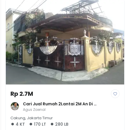
Rp 2.7M
Cari Jual Rumah 2Lantai 2M An Di 
Penggilingan Jakarta Timur 4Kamar
Agus Zaenal
Cakung, Jakarta Timur
4 KT
170 LT
280 LB