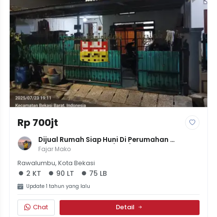
Rp 700jt
Dijual Rumah Siap Huni Di Perumahan 
Rawalumbu, LT 90m² (6x15), LB 75m², 1 Lantai, 
Fajar Mako
2 KT, SHM, IMB, Harga 750 Juta!
Rawalumbu, Kota Bekasi
2 KT
90 LT
75 LB
Update 1 tahun yang lalu
Chat
Detail