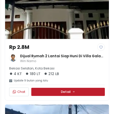
Rp 2.8M
Dijual Rumah 2 Lantai Siap Huni Di Villa Galaxy 
Bekasi [LT 180m² LB 212m²] - 3+1 KT - Rp 2,75M
Win Narno
Bekasi Selatan, Kota Bekasi
4 KT
180 LT
212 LB
Update 9 bulan yang lalu
Chat
Detail