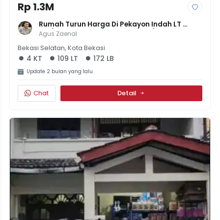
Rp 1.3M
Rumah Turun Harga Di Pekayon Indah LT 
109/LB 172 | 4KT | Harga Rp1,25M (Terima 
Agus Zaenal
Bersih)
Bekasi Selatan, Kota Bekasi
4 KT
109 LT
172 LB
Update 2 bulan yang lalu
Chat
Detail