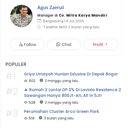
Agus Zaenal
Manager di
Cv. Mitra Karya Mandiri
Bergabung 14 Jul 2025
Terakhir Aktif 2 bulan yang lalu
Follow
Chat
Profil
POPULER
#1
Griya Umayah Hunian Exlusive Di Depok Bogor
602
2 minggu yang lalu
#2
🔥 Rumah 2 Lantai DP 0% Di Laviola Residence 2 
Sawangan Hanya 800Jt-An, All In 5Jt!
528
2 minggu yang lalu
#3
Perumahan Cluster Arco Green Park
519
3 bulan yang lalu