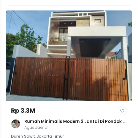
Rp 3.3M
Rumah Minimalis Modern 2 Lantai Di Pondok 
Kelapa, JakTim [LT 150 LB 172] | 4KT 3KM | 
Agus Zaenal
Jalan 2 Mobil | Harga 3.25M
Duren Sawit, Jakarta Timur