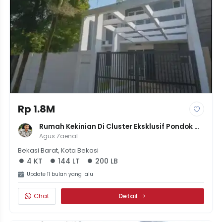
Rp 1.8M
Rumah Kekinian Di Cluster Eksklusif Pondok 
Indah Bekasi - Desain Minimalis, Harga 1.8M!
Agus Zaenal
Bekasi Barat, Kota Bekasi
4 KT
144 LT
200 LB
Update 11 bulan yang lalu
Chat
Detail