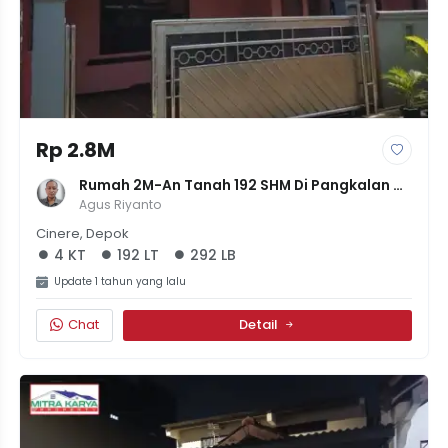
Rp 2.8M
Rumah 2M-An Tanah 192 SHM Di Pangkalan 
Jati Cinere Depok
Agus Riyanto
Cinere, Depok
4 KT
192 LT
292 LB
Update 1 tahun yang lalu
Chat
Detail