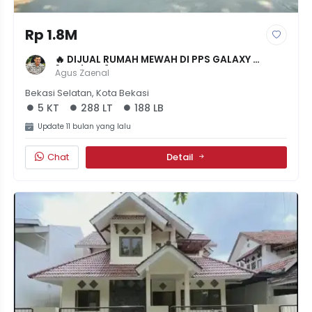
Rp 1.8M
🔥 DIJUAL RUMAH MEWAH DI PPS GALAXY 
[5KT/3KM] LT 288m² - HARGA 1,8M NEGO - SHM 
Agus Zaenal
LENGKAP
Bekasi Selatan, Kota Bekasi
5 KT
288 LT
188 LB
Update 11 bulan yang lalu
Chat
Detail