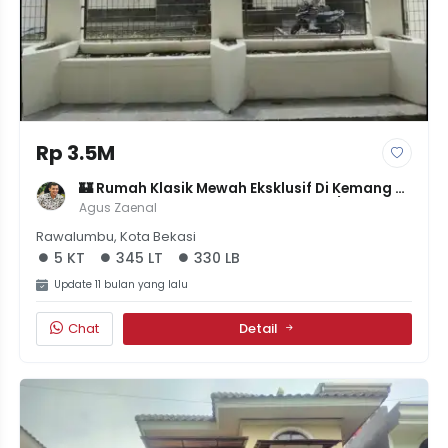
Rp 3.5M
🏰 Rumah Klasik Mewah Eksklusif Di Kemang 
Pratama - LT 345m² LB 330m² - 5KT/3KM - 
Agus Zaenal
SHM & IMB - 3.5M NEGO SAMPAI JADI!
Rawalumbu, Kota Bekasi
5 KT
345 LT
330 LB
Update 11 bulan yang lalu
Chat
Detail