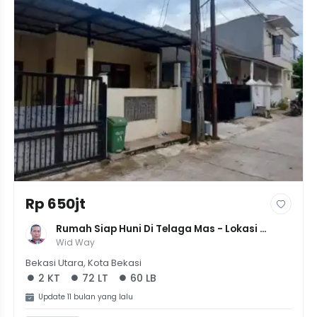
Rp 650jt
Rumah Siap Huni Di Telaga Mas - Lokasi 
Strategis, 2KT+1KM, Bebas Banjir, Harga 650 
Wid Way
Juta!
Bekasi Utara, Kota Bekasi
2 KT
72 LT
60 LB
Update 11 bulan yang lalu