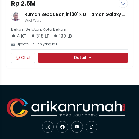
Rp 2.5M
Rumah Bebas Banjir 1001% Di Taman Galaxy 
Bekasi - LT 318/LB 190, 4KT+3KM, Sertifikat On 
Wid Way
Hand, Harga 2.5M Nett!
Bekasi Selatan, Kota Bekasi
4 KT
318 LT
190 LB
Update 11 bulan yang lalu
Chat
Detail