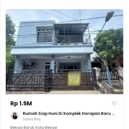
Rp 1.5M
Rumah Siap Huni Di Komplek Harapan Baru 
Bekasi, LT 120m² LB 260m², 4 KT, 1M500Juta
Salsa Bila
Bekasi Barat, Kota Bekasi