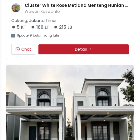
Cluster White Rose Metland Menteng Hunian 
Elegan Di Jakarta
Wawan Kuswanto
Cakung, Jakarta Timur
5 KT
160 LT
215 LB
Update 9 bulan yang lalu
Chat
Detail