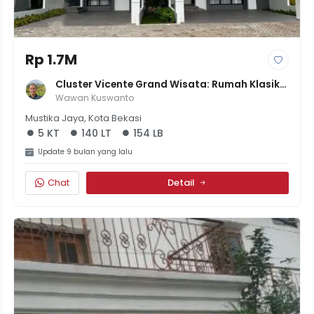
Rp 1.7M
Cluster Vicente Grand Wisata: Rumah Klasik 
Modern Di Kawasan Elite Bekasi - Harga 1.7M
Wawan Kuswanto
Mustika Jaya, Kota Bekasi
5 KT
140 LT
154 LB
Update 9 bulan yang lalu
Chat
Detail