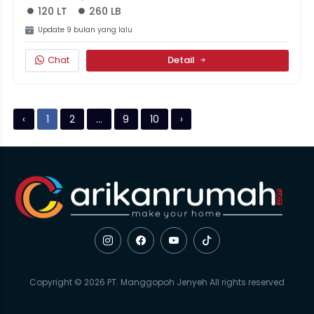
120 LT
260 LB
Update 9 bulan yang lalu
Chat
Detail
‹
1
2
...
9
10
›
Copyright © 2026 PT. Manggopoh Jenyeh All rights reserved