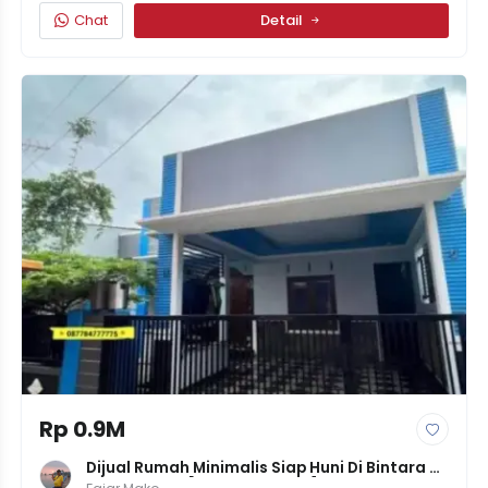
Chat
Detail
Rp 0.9M
Dijual Rumah Minimalis Siap Huni Di Bintara 
Jaya, Bekasi [LT 135m² - 4 KT] - Rp 900 Jt