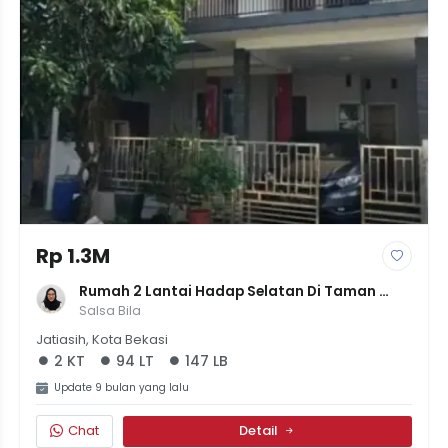
Rp 1.3M
Rumah 2 Lantai Hadap Selatan Di Taman 
Cikas Pekayon Jaya, Siap Huni, Harga 1.25M
Salsa Bila
Jatiasih, Kota Bekasi
2 KT
94 LT
147 LB
Update 9 bulan yang lalu
Chat
Detail