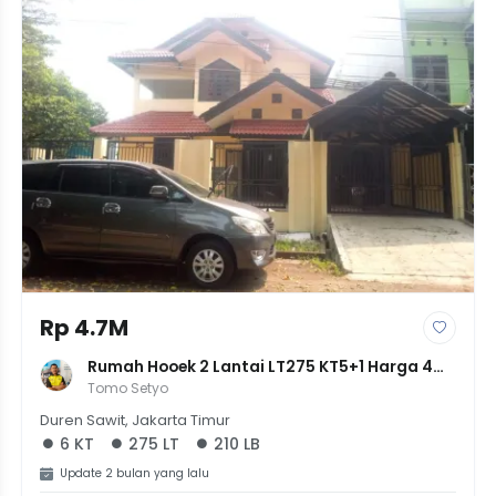
Rp 4.7M
Rumah Hooek 2 Lantai LT275 KT5+1 Harga 4M 
700Jt Jakarta Timur Duren Sawit
Tomo Setyo
Duren Sawit, Jakarta Timur
6 KT
275 LT
210 LB
Update 2 bulan yang lalu