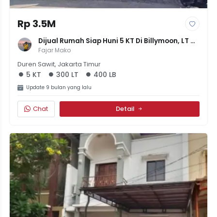
Rp 3.5M
Dijual Rumah Siap Huni 5 KT Di Billymoon, LT 
300m² LB 400m² - SHM - Harga 3.5M
Fajar Mako
Duren Sawit, Jakarta Timur
5 KT
300 LT
400 LB
Update 9 bulan yang lalu
Chat
Detail