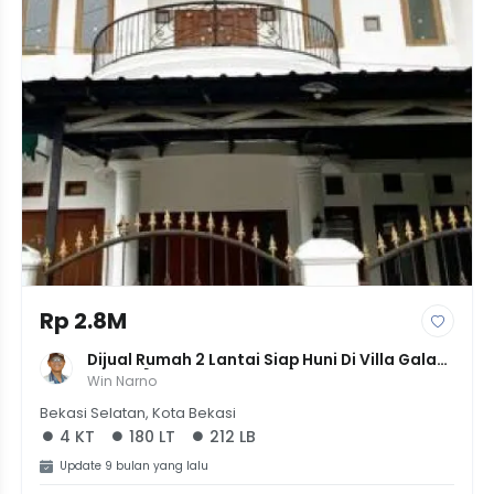
Rp 2.8M
Dijual Rumah 2 Lantai Siap Huni Di Villa Galaxy 
Bekasi [LT 180m² LB 212m²] - 3+1 KT - Rp 2,75M
Win Narno
Bekasi Selatan, Kota Bekasi
4 KT
180 LT
212 LB
Update 9 bulan yang lalu