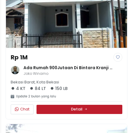
Rp 1M
Ada Rumah 900Jutaan Di Bintara Kranji 
Bekasi | LT84 | LB150 | 4 Kamar Tidur
Joko Winarno
Bekasi Barat, Kota Bekasi
4 KT
84 LT
150 LB
Update 2 bulan yang lalu
Chat
Detail