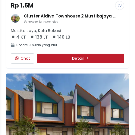
Rp 1.5M
Cluster Aldiva Townhouse 2 Mustikajaya 
Bekasi
Wawan Kuswanto
Mustika Jaya, Kota Bekasi
4 KT
138 LT
140 LB
Update 9 bulan yang lalu
Chat
Detail