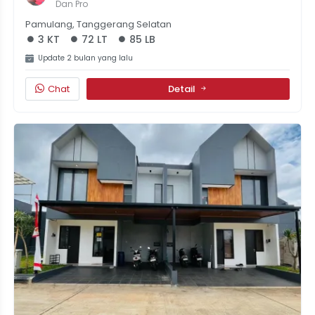
Scandinavian Di Pamulang Dengan Lokasi 
Dan Pro
Strategis
Pamulang, Tanggerang Selatan
3 KT
72 LT
85 LB
Update 2 bulan yang lalu
Chat
Detail