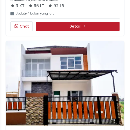
3 KT
96 LT
92 LB
Update 4 bulan yang lalu
Chat
Detail