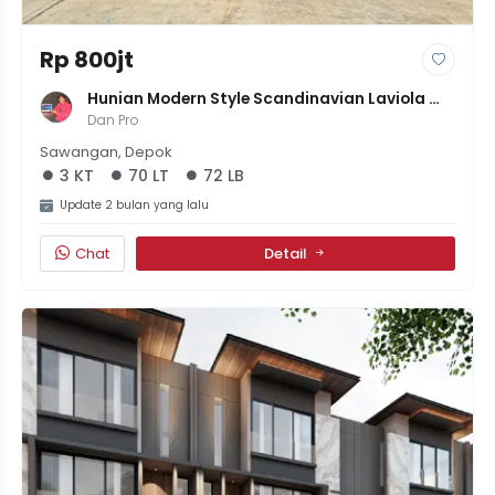
Rp 800jt
Hunian Modern Style Scandinavian Laviola 
Residence 2
Dan Pro
Sawangan, Depok
3 KT
70 LT
72 LB
Update 2 bulan yang lalu
Chat
Detail