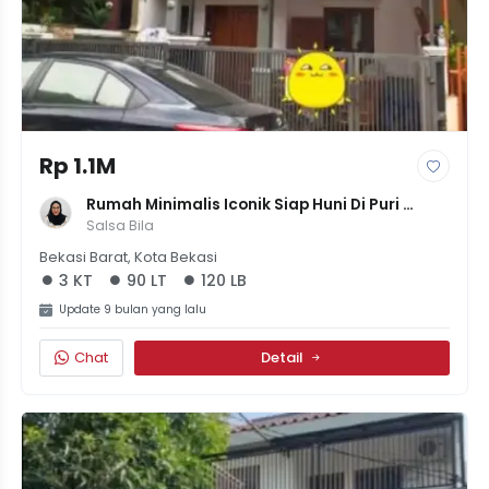
Rp 1.1M
Rumah Minimalis Iconik Siap Huni Di Puri 
Bintara Regency, LT 90m², 3 KT - Harga 1.05M
Salsa Bila
Bekasi Barat, Kota Bekasi
3 KT
90 LT
120 LB
Update 9 bulan yang lalu
Chat
Detail