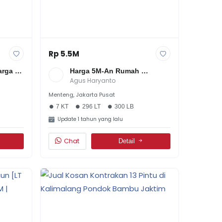
Rp 5.5M
rga 
Harga 5M-An Rumah 
akarta 
Strategis Di Tebet Menteng 
Agus Haryanto
Jakarta Pusat Surat SHM
Menteng, Jakarta Pusat
7 KT
296 LT
300 LB
Update 1 tahun yang lalu
Chat
Detail