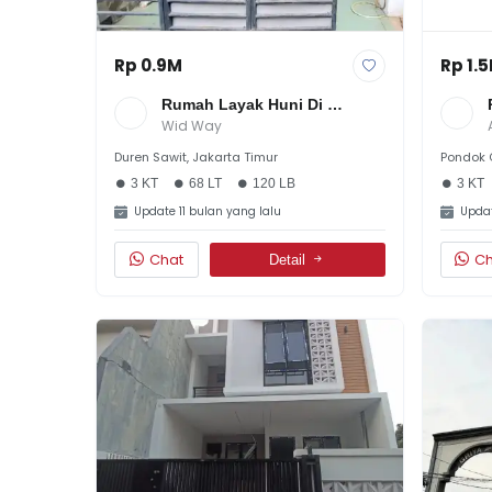
Rp 0.9M
Rp 1.
Rumah Layak Huni Di 
Pondok Kelapa, Bebas Banjir, 
Wid Way
LT 68/LB 120, 3KT+2KM, 
Duren Sawit, Jakarta Timur
Pondok 
Jalan 2 Mobil, Hanya 900 
Juta!
3 KT
68 LT
120 LB
3 KT
Update 11 bulan yang lalu
Updat
Chat
Ch
Detail