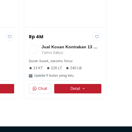
Rp 4M
Jual Kosan Kontrakan 13 
[LB 
Pintu Di Kalimalang Pondok 
Tomo Setyo
| 
Bambu Jaktim
Duren Sawit, Jakarta Timur
13 KT
226 LT
240 LB
Update 11 bulan yang lalu
Chat
Detail