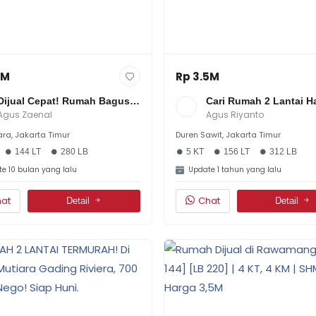
3M
Rp 3.5M
Dijual Cepat! Rumah Bagus & 
Cari Rumah 2 Lantai Ha
Terawat Di Cipinang JakTim - 
3M-An Di Duren Sawit J
Agus Zaenal
Agus Riyanto
Dekat Mall CI & Tol Becakayu 
Timur Sudah SHMnder
ra, Jakarta Timur
Duren Sawit, Jakarta Timur
| 6 Kamar | 2.3M
144 LT
280 LB
5 KT
156 LT
312 LB
e 10 bulan yang lalu
Update 1 tahun yang lalu
at
Chat
Detail
Detail