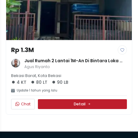
Rp 1.3M
Jual Rumah 2 Lantai 1M-An Di Bintara Loka 
Sertifikat SHM
Agus Riyanto
Bekasi Barat, Kota Bekasi
4 KT
80 LT
90 LB
Update 1 tahun yang lalu
Chat
Detail