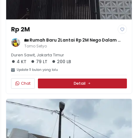
Rp 2M
🏡 Rumah Baru 2Lantai Rp 2M Nego Dalam 
Komplek Di Pondok Bambu Jakarta Timur
Tomo Setyo
Duren Sawit, Jakarta Timur
4 KT
79 LT
200 LB
Update 11 bulan yang lalu
Chat
Detail