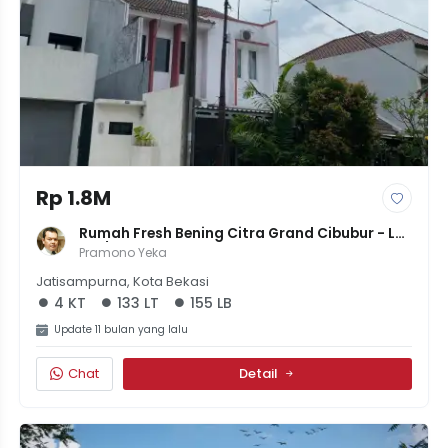
Rp 1.8M
Rumah Fresh Bening Citra Grand Cibubur - LT 
133/LB 155, 4KT+3KM, Lantai Granit, Garasi 4 
Pramono Yeka
Mobil, 1.75M Nego
Jatisampurna, Kota Bekasi
4 KT
133 LT
155 LB
Update 11 bulan yang lalu
Chat
Detail