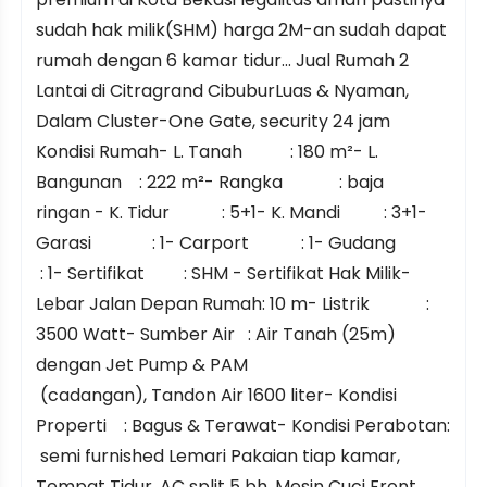
sudah hak milik(SHM) harga 2M-an sudah dapat
rumah dengan 6 kamar tidur... Jual Rumah 2
Lantai di Citragrand CibuburLuas & Nyaman,
Dalam Cluster-One Gate, security 24 jam
Kondisi Rumah- L. Tanah : 180 m²- L.
Bangunan : 222 m²- Rangka : baja
ringan - K. Tidur : 5+1- K. Mandi : 3+1-
Garasi : 1- Carport : 1- Gudang
: 1- Sertifikat : SHM - Sertifikat Hak Milik-
Lebar Jalan Depan Rumah: 10 m- Listrik :
3500 Watt- Sumber Air : Air Tanah (25m)
dengan Jet Pump & PAM
(cadangan), Tandon Air 1600 liter- Kondisi
Properti : Bagus & Terawat- Kondisi Perabotan:
semi furnished Lemari Pakaian tiap kamar,
Tempat Tidur, AC split 5 bh, Mesin Cuci Front