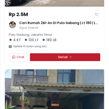
Rp 2.5M
Cari Rumah 2M-An Di Pulo Gebang | Lt 180 | Lb 
130 | 4 Kamar
Agus Zaenal
Pulo Gadung, Jakarta Timur
4 KT
130 LT
180 LB
Update 10 bulan yang lalu
Chat
Detail