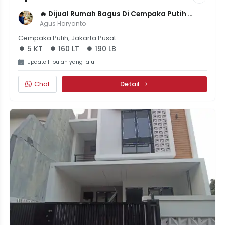
🔥 Dijual Rumah Bagus Di Cempaka Putih 
Timur [5 KT, 3 KM] - Luas Tanah 160m², SHM & 
Agus Haryanto
IMB - Rp 2,5M
Cempaka Putih, Jakarta Pusat
5 KT
160 LT
190 LB
Update 11 bulan yang lalu
Chat
Detail