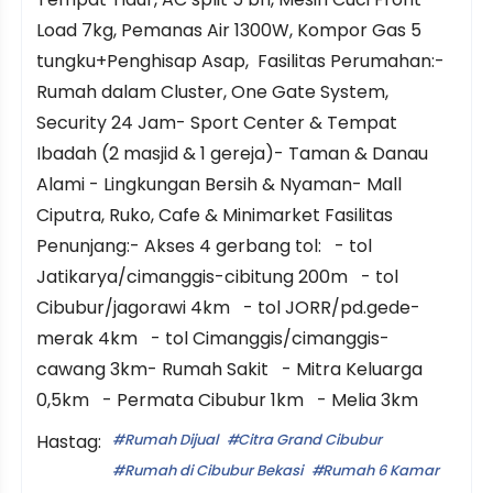
Load 7kg, Pemanas Air 1300W, Kompor Gas 5
tungku+Penghisap Asap, Fasilitas Perumahan:-
Rumah dalam Cluster, One Gate System,
Security 24 Jam- Sport Center & Tempat
Ibadah (2 masjid & 1 gereja)- Taman & Danau
Alami - Lingkungan Bersih & Nyaman- Mall
Ciputra, Ruko, Cafe & Minimarket Fasilitas
Penunjang:- Akses 4 gerbang tol: - tol
Jatikarya/cimanggis-cibitung 200m - tol
Cibubur/jagorawi 4km - tol JORR/pd.gede-
merak 4km - tol Cimanggis/cimanggis-
cawang 3km- Rumah Sakit - Mitra Keluarga
0,5km - Permata Cibubur 1km - Melia 3km
Hastag:
Rumah Dijual
Citra Grand Cibubur
Rumah di Cibubur Bekasi
Rumah 6 Kamar