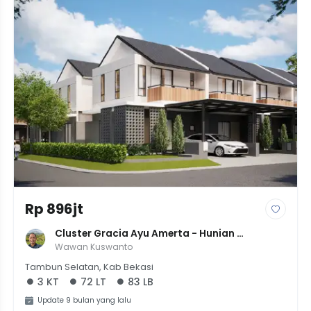
Rp 896jt
Cluster Gracia Ayu Amerta - Hunian 
Sustainable Living Premium Di Bekasi
Wawan Kuswanto
Tambun Selatan, Kab Bekasi
3 KT
72 LT
83 LB
Update 9 bulan yang lalu