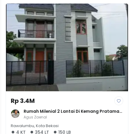
Rp 3.4M
Rumah Milenial 2 Lantai Di Kemang Pratama, 
LT 354 LB 150, 4KT 3KM - Fresh & Bagus - 3.4M
Agus Zaenal
Rawalumbu, Kota Bekasi
4 KT
354 LT
150 LB