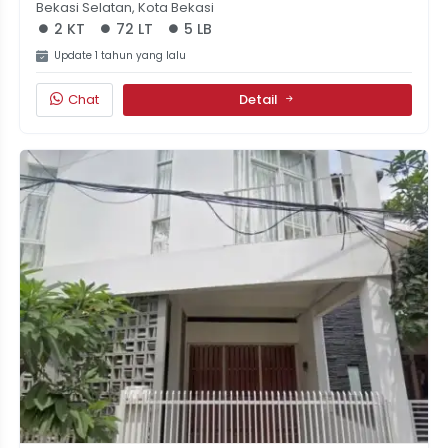
Bekasi Selatan, Kota Bekasi
2 KT
72 LT
5 LB
Update 1 tahun yang lalu
Chat
Detail