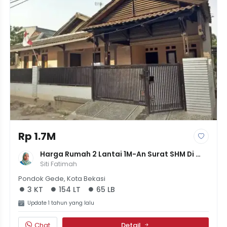
Rp 1.7M
Harga Rumah 2 Lantai 1M-An Surat SHM Di 
Pondok Gede
Siti Fatimah
Pondok Gede, Kota Bekasi
3 KT
154 LT
65 LB
Update 1 tahun yang lalu
Chat
Detail