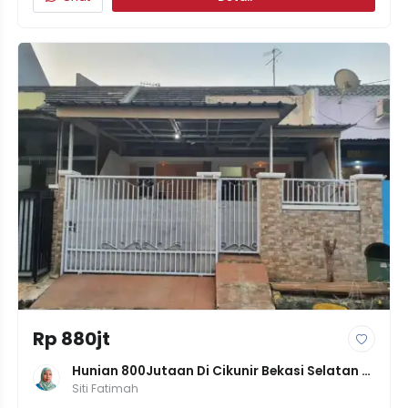
Rp 880jt
Hunian 800Jutaan Di Cikunir Bekasi Selatan 
SHM Tanah 72
Siti Fatimah