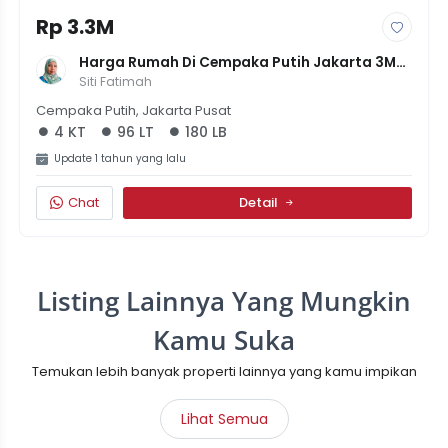
Rp 3.3M
Harga Rumah Di Cempaka Putih Jakarta 3M-
An SHM 4 Kamar
Siti Fatimah
Cempaka Putih, Jakarta Pusat
4 KT
96 LT
180 LB
Update 1 tahun yang lalu
Chat
Detail
Listing Lainnya Yang Mungkin
Kamu Suka
Temukan lebih banyak properti lainnya yang kamu impikan
Lihat Semua