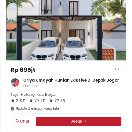
Rp 695jt
Griya Umayah Hunian Exlusive Di Depok Bogor
Dan Pro
Tajur Halang, Kab Bogor
3 KT
77 LT
72 LB
Update 2 minggu yang lalu
Chat
Detail