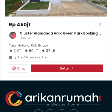
Rp 450jt
Cluster Alamanda Arco Green Park Booking 
2.5Jt-An Aja All IN Samapai Akad
Dan Pro
Tajur Halang, Kab Bogor
2 KT
60 LT
37 LB
Update 3 bulan yang lalu
Chat
Detail