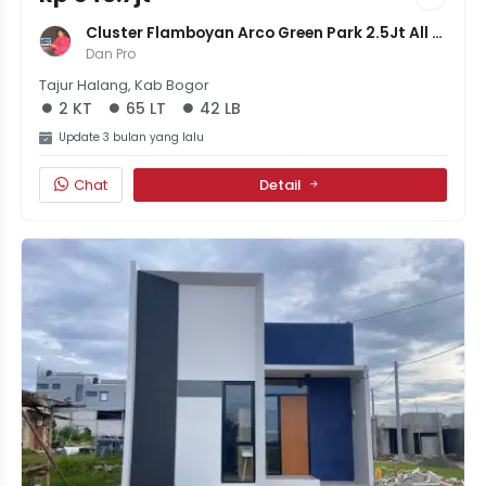
Cluster Flamboyan Arco Green Park 2.5Jt All In 
Tanpa DP
Dan Pro
Tajur Halang, Kab Bogor
2 KT
65 LT
42 LB
Update 3 bulan yang lalu
Chat
Detail