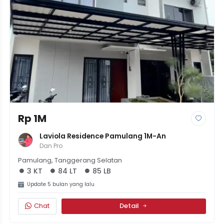
Rp 1M
Laviola Residence Pamulang 1M-An
Dan Pro
Pamulang, Tanggerang Selatan
3 KT
84 LT
85 LB
Update 5 bulan yang lalu
Chat
Detail