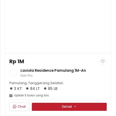
Rp 1M
Laviola Residence Pamulang 1M-An
Dan Pro
Pamulang, Tanggerang Selatan
3 KT
84 LT
85 LB
Update 5 bulan yang lalu
Chat
Detail