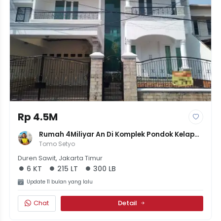
Rp 4.5M
Rumah 4Miliyar An Di Komplek Pondok Kelapa 
Sertifikat SHM
Tomo Setyo
Duren Sawit, Jakarta Timur
6 KT
215 LT
300 LB
Update 11 bulan yang lalu
Chat
Detail