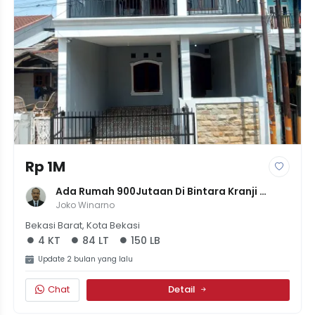
Rp 1M
Ada Rumah 900Jutaan Di Bintara Kranji 
Bekasi | LT84 | LB150 | 4 Kamar Tidur
Joko Winarno
Bekasi Barat, Kota Bekasi
4 KT
84 LT
150 LB
Update 2 bulan yang lalu
Chat
Detail