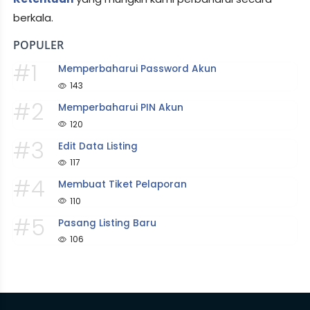
berkala.
POPULER
#1
Memperbaharui Password Akun
143
#2
Memperbaharui PIN Akun
120
#3
Edit Data Listing
117
#4
Membuat Tiket Pelaporan
110
#5
Pasang Listing Baru
106