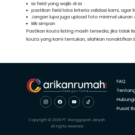
Isi field yang wajib di isi
pastikan field lolos kriteria validasi kami, agar 
Jangan lupa juga upload foto minimal ukuran 
klik simpan
Pastikan kouta listing masih tersedia, jika tidak l
kouta yang kami tentukan, silahkan nonaktifkan b
FAQ
Tentan
Hubungi
Pusat B
Copyright © 2026 PT. Manggopoh Jenyeh
All rights reserved