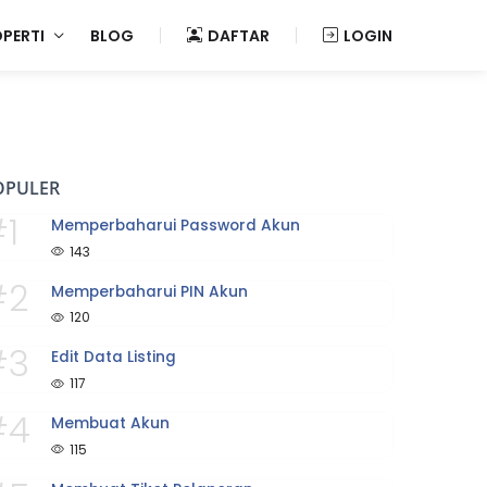
OPERTI
BLOG
DAFTAR
LOGIN
OPULER
1
Memperbaharui Password Akun
143
#2
Memperbaharui PIN Akun
120
#3
Edit Data Listing
117
#4
Membuat Akun
115