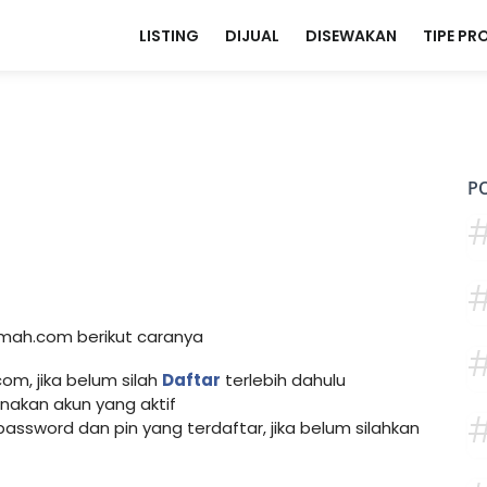
LISTING
DIJUAL
DISEWAKAN
TIPE PR
P
#
 rumah.com berikut caranya
om, jika belum silah
Daftar
terlebih dahulu
akan akun yang aktif
 password dan pin yang terdaftar, jika belum silahkan