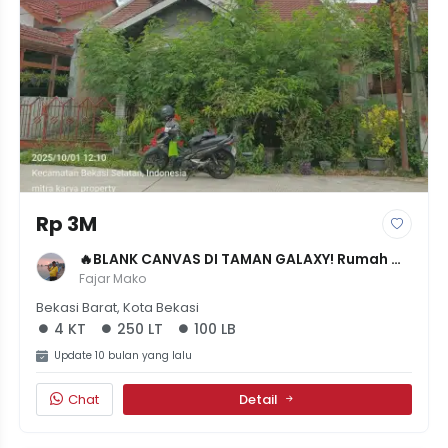
Rp 3M
🔥BLANK CANVAS DI TAMAN GALAXY! Rumah 
Bahan LT 250, Siap Renovasi Sesuai 
Fajar Mako
Imajinasimu - Nego!
Bekasi Barat, Kota Bekasi
4 KT
250 LT
100 LB
Update 10 bulan yang lalu
Chat
Detail