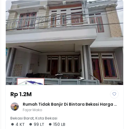
Rp 1.2M
Rumah Tidak Banjir Di Bintara Bekasi Harga 
1,5Miliyar 4Kamar
Fajar Mako
Bekasi Barat, Kota Bekasi
4 KT
99 LT
150 LB