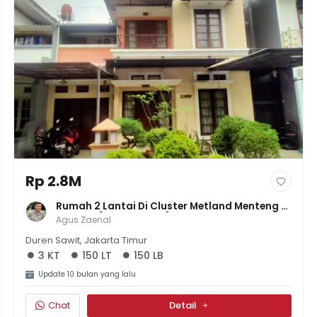
Rp 2.8M
Rumah 2 Lantai Di Cluster Metland Menteng 
Cakung [LT 150 LB 150] | 3KT 3KM | Balkon | 
Agus Zaenal
Komplek Elit | 2.8M
Duren Sawit, Jakarta Timur
3 KT
150 LT
150 LB
Update 10 bulan yang lalu
Chat
Detail