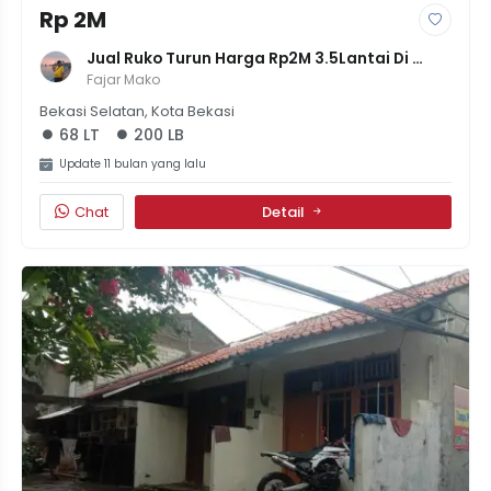
Rp 2M
Jual Ruko Turun Harga Rp2M 3.5Lantai Di 
Galaxy Bekasi Selatan
Fajar Mako
Bekasi Selatan, Kota Bekasi
68 LT
200 LB
Update 11 bulan yang lalu
Chat
Detail