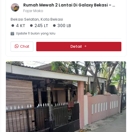
Rumah Mewah 2 Lantai Di Galaxy Bekasi – 
Siap Huni, Harga 2,3 Miliar!
Fajar Mako
Bekasi Selatan, Kota Bekasi
4 KT
245 LT
300 LB
Update 11 bulan yang lalu
Chat
Detail