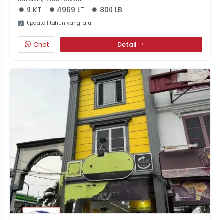
9 KT
4969 LT
800 LB
Update 1 tahun yang lalu
Chat
Detail