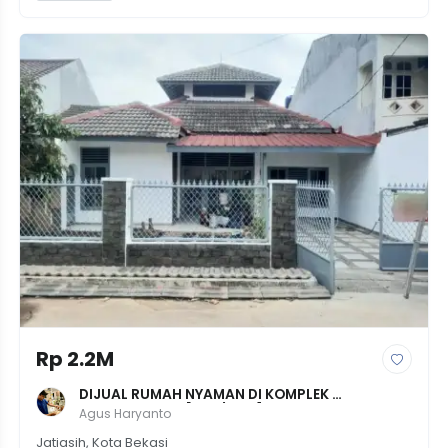
Rp 2.2M
DIJUAL RUMAH NYAMAN DI KOMPLEK 
JATIWARINGIN [2KT/2KM] - LT 240m² - 
Agus Haryanto
Lingkungan Asri & Aman - Rp 2,2M
Jatiasih, Kota Bekasi