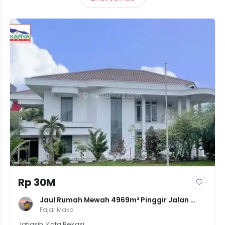
Rp 30M
Jaul Rumah Mewah 4969m² Pinggir Jalan 
Raya Jati Cempaka Bekasi
Fajar Mako
Jatiasih, Kota Bekasi