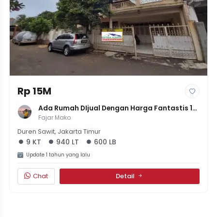
Rp 15M
Ada Rumah DIjual Dengan Harga Fantastis 15 
Miliyar Tanah Segaban
Fajar Mako
Duren Sawit, Jakarta Timur
9 KT
940 LT
600 LB
Update 1 tahun yang lalu
Chat
Detail