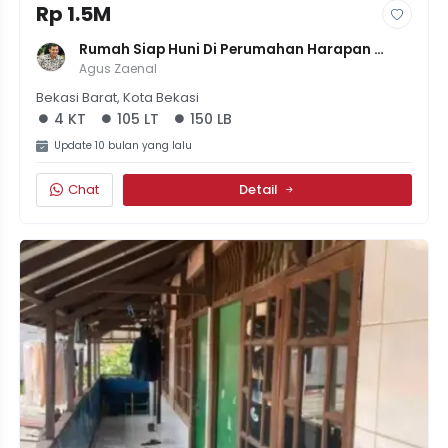
Rp 1.5M
Rumah Siap Huni Di Perumahan Harapan 
Indah Bekasi, 3+1 KT, Semi Furnished, Dekat 
Agus Zaenal
Tol
Bekasi Barat, Kota Bekasi
4 KT
105 LT
150 LB
Update 10 bulan yang lalu
Chat
Detail