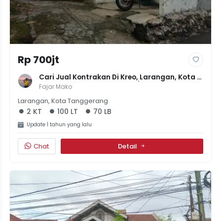
Rp 700jt
Cari Jual Kontrakan Di Kreo, Larangan, Kota 
Tangerang Sewa Udah 1.5jt/bulan
Fajar Mako
Larangan, Kota Tanggerang
2 KT
100 LT
70 LB
Update 1 tahun yang lalu
Chat
Detail