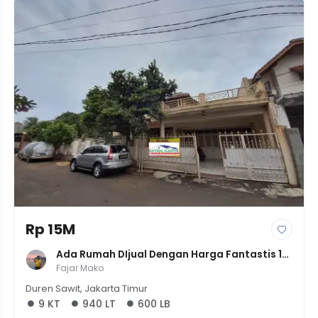
Rp 15M
Ada Rumah DIjual Dengan Harga Fantastis 15 
Miliyar Tanah Segaban
Fajar Mako
Duren Sawit, Jakarta Timur
9 KT
940 LT
600 LB