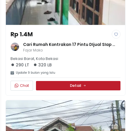
Rp 1.4M
Cari Rumah Kontrakan 17 Pintu DIjual SIap 
Huni Di Kranji Bekasi
Fajar Mako
Bekasi Barat, Kota Bekasi
290 LT
320 LB
Update 9 bulan yang lalu
Chat
Detail