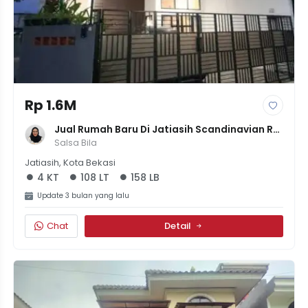
Rp 1.6M
Jual Rumah Baru Di Jatiasih Scandinavian Rp 
1,5M 4 Kamar
Salsa Bila
Jatiasih, Kota Bekasi
4 KT
108 LT
158 LB
Update 3 bulan yang lalu
Chat
Detail