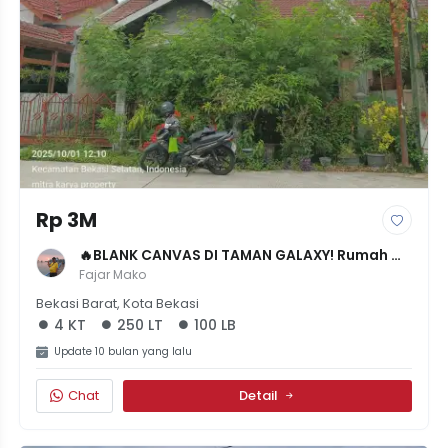
Rp 3M
🔥BLANK CANVAS DI TAMAN GALAXY! Rumah 
Bahan LT 250, Siap Renovasi Sesuai 
Fajar Mako
Imajinasimu - Nego!
Bekasi Barat, Kota Bekasi
4 KT
250 LT
100 LB
Update 10 bulan yang lalu
Chat
Detail