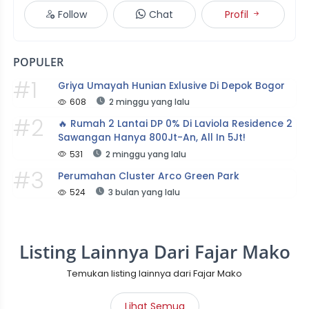
Follow
Chat
Profil
POPULER
#1
Griya Umayah Hunian Exlusive Di Depok Bogor
608
2 minggu yang lalu
#2
🔥 Rumah 2 Lantai DP 0% Di Laviola Residence 2 
Sawangan Hanya 800Jt-An, All In 5Jt!
531
2 minggu yang lalu
#3
Perumahan Cluster Arco Green Park
524
3 bulan yang lalu
Listing Lainnya Dari Fajar Mako
Temukan listing lainnya dari Fajar Mako
Lihat Semua