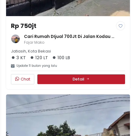
Rp 750jt
Cari Rumah DIjual 700Jt Di Jalan Kodau 
Jatiasih 3Kamar SHM
Fajar Mako
Jatiasih, Kota Bekasi
3 KT
120 LT
100 LB
Update 11 bulan yang lalu
Chat
Detail