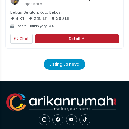
Siap Huni, Harga 2,3 Miliar!
Fajar Mako
Bekasi Selatan, Kota Bekasi
4 KT
245 LT
300 LB
Update 11 bulan yang lalu
Chat
Detail
Listing Lainnya