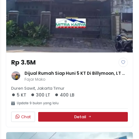
Rp 3.5M
Dijual Rumah Siap Huni 5 KT Di Billymoon, LT 
300m² LB 400m² - SHM - Harga 3.5M
Fajar Mako
Duren Sawit, Jakarta Timur
5 KT
300 LT
400 LB
Update 9 bulan yang lalu
Chat
Detail