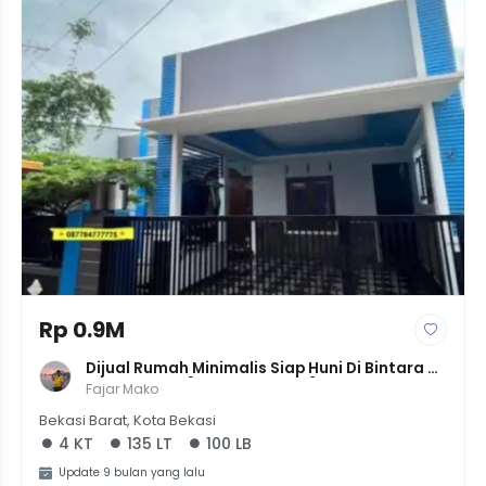
Rp 0.9M
Dijual Rumah Minimalis Siap Huni Di Bintara 
Jaya, Bekasi [LT 135m² - 4 KT] - Rp 900 Jt
Fajar Mako
Bekasi Barat, Kota Bekasi
4 KT
135 LT
100 LB
Update 9 bulan yang lalu