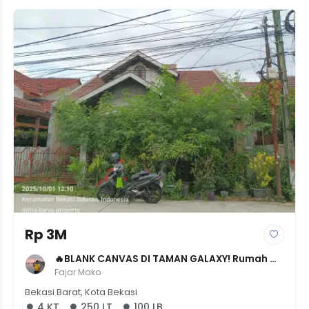
Rp 3M
🔥BLANK CANVAS DI TAMAN GALAXY! Rumah 
Bahan LT 250, Siap Renovasi Sesuai 
Fajar Mako
Imajinasimu - Nego!
Bekasi Barat, Kota Bekasi
4 KT
250 LT
100 LB