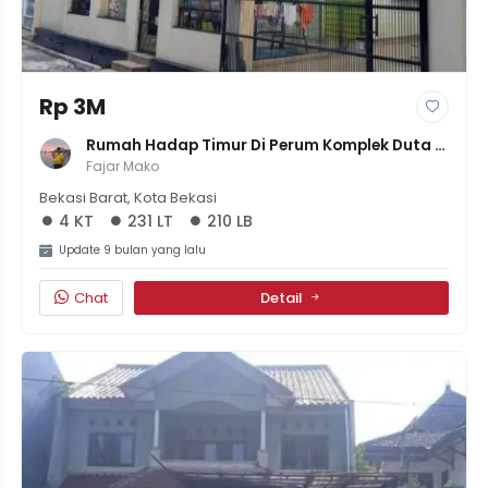
Rp 3M
Rumah Hadap Timur Di Perum Komplek Duta 
Kranji | 5KT | 231 LT
Fajar Mako
Bekasi Barat, Kota Bekasi
4 KT
231 LT
210 LB
Update 9 bulan yang lalu
Chat
Detail