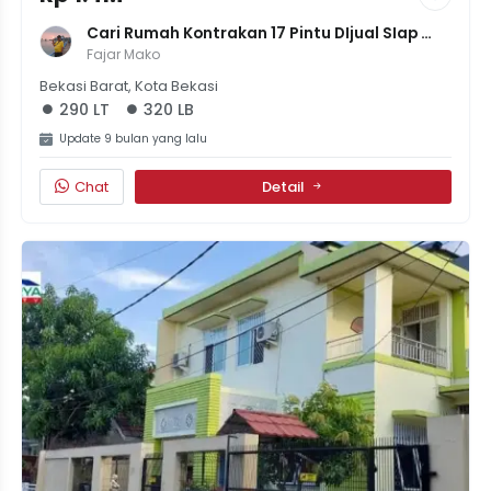
Cari Rumah Kontrakan 17 Pintu DIjual SIap 
Huni Di Kranji Bekasi
Fajar Mako
Bekasi Barat, Kota Bekasi
290 LT
320 LB
Update 9 bulan yang lalu
Chat
Detail