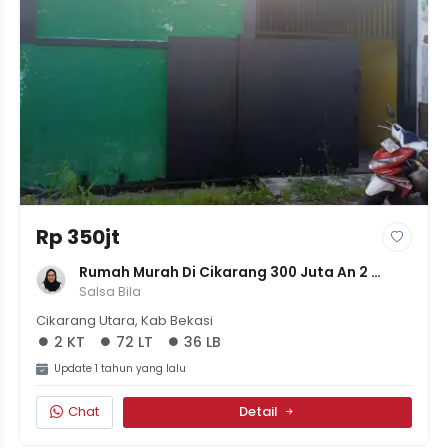
Rp 350jt
Rumah Murah Di Cikarang 300 Juta An 2 
Kamar Kondisi Apaadanya
Salsa Bila
Cikarang Utara, Kab Bekasi
2 KT
72 LT
36 LB
Update 1 tahun yang lalu
Chat
Detail