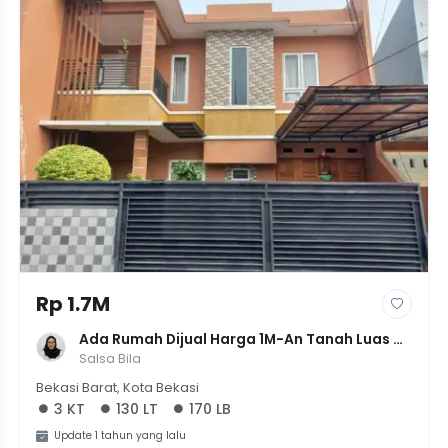
Rp 1.7M
Ada Rumah Dijual Harga 1M-An Tanah Luas 
SHM Di Bintara Kota Bekasi
Salsa Bila
Bekasi Barat, Kota Bekasi
3 KT
130 LT
170 LB
Update 1 tahun yang lalu