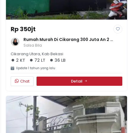
Rp 350jt
Rumah Murah Di Cikarang 300 Juta An 2 
Kamar Kondisi Apaadanya
Salsa Bila
Cikarang Utara, Kab Bekasi
2 KT
72 LT
36 LB
Update 1 tahun yang lalu
Chat
Detail