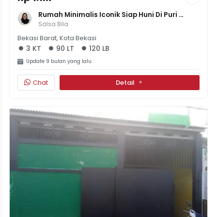
Rumah Minimalis Iconik Siap Huni Di Puri 
Bintara Regency, LT 90m², 3 KT - Harga 1.05M
Salsa Bila
Bekasi Barat, Kota Bekasi
3 KT
90 LT
120 LB
Update 9 bulan yang lalu
Chat
Detail