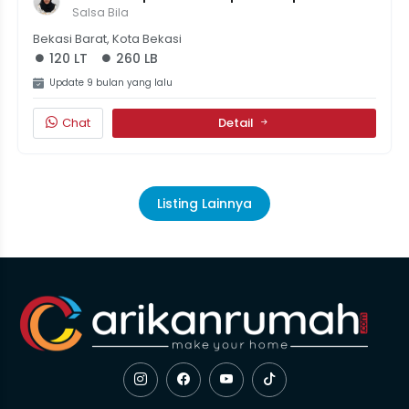
Bekasi, LT 120m² LB 260m², 4 KT, 1M500Juta
Salsa Bila
Bekasi Barat, Kota Bekasi
120 LT
260 LB
Update 9 bulan yang lalu
Chat
Detail
Listing Lainnya