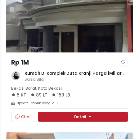
Rp 1M
Rumah Di Komplek Duta Kranji Harga 1Miliar 
5Kamar Luas 153meter
Salsa Bila
Bekasi Barat, Kota Bekasi
5 KT
89 LT
153 LB
Update 1 tahun yang lalu
Chat
Detail