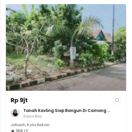
Rp 9jt
Tanah Kavling Siap Bangun Di Camang 
Jatibening, Luas 175m², Harga Rp 9 
Salsa Bila
Juta/meter
Jatiasih, Kota Bekasi
168 LT