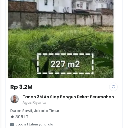
Rp 3.2M
Tanah 3M An Siap Bangun Dekat Perumahan 
Pulogebang, Jakarta Timur
Agus Riyanto
Duren Sawit, Jakarta Timur
308 LT
Update 1 tahun yang lalu