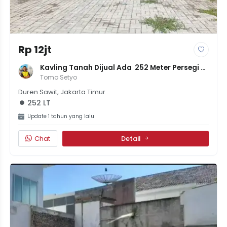
Rp 12jt
Kavling Tanah Dijual Ada  252 Meter Persegi 
12Juta Per Meter Negotable
Tomo Setyo
Duren Sawit, Jakarta Timur
252 LT
Update 1 tahun yang lalu
Chat
Detail