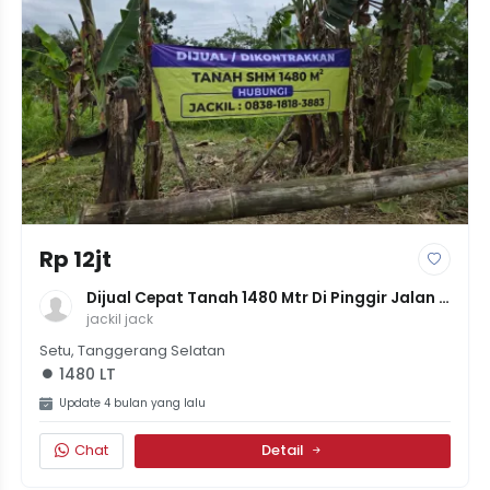
Rp 12jt
Dijual Cepat Tanah 1480 Mtr Di Pinggir Jalan 
Raya Puspitek
jackil jack
Setu, Tanggerang Selatan
1480 LT
Update 4 bulan yang lalu
Chat
Detail