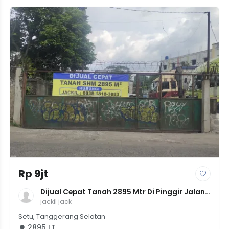
Rp 9jt
Dijual Cepat Tanah 2895 Mtr Di Pinggir Jalan 
Raya Puspitek
jackil jack
Setu, Tanggerang Selatan
2895 LT