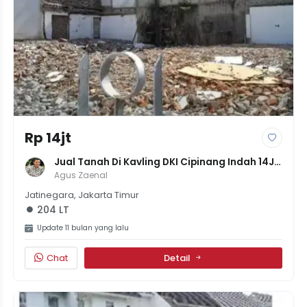
Rp 14jt
Jual Tanah Di Kavling DKI Cipinang Indah 14Jt 
Per Meter Ada 200M-An
Agus Zaenal
Jatinegara, Jakarta Timur
204 LT
Update 11 bulan yang lalu
Chat
Detail