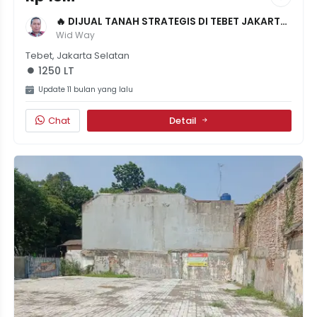
🔥 DIJUAL TANAH STRATEGIS DI TEBET JAKARTA 
SELATAN - LT 1250m² - SHM LENGKAP - HARGA 
Wid Way
18M (NEGO)
Tebet, Jakarta Selatan
1250 LT
Update 11 bulan yang lalu
Chat
Detail