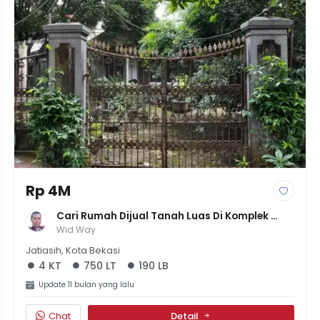
Rp 4M
Cari Rumah Dijual Tanah Luas Di Komplek 
Pemda Jatiasih Terbaru 2025
Wid Way
Jatiasih, Kota Bekasi
4 KT
750 LT
190 LB
Update 11 bulan yang lalu
Chat
Detail