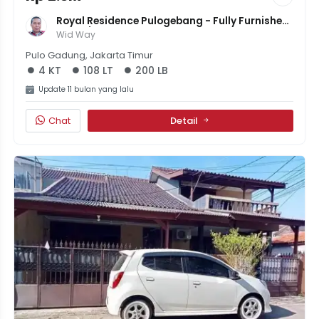
Royal Residence Pulogebang - Fully Furnished, 
LT 108/LB 200, 4KT+3KM, 6 AC, Harga 2.275M 
Wid Way
Nego!
Pulo Gadung, Jakarta Timur
4 KT
108 LT
200 LB
Update 11 bulan yang lalu
Chat
Detail