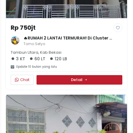
Rp 750jt
🔥RUMAH 2 LANTAI TERMURAH! Di Cluster 
Mutiara Gading Riviera, 700 Jutaan Nego! 
Tomo Setyo
Siap Huni.
Tambun Utara, Kab Bekasi
3 KT
60 LT
120 LB
Update 10 bulan yang lalu
Chat
Detail