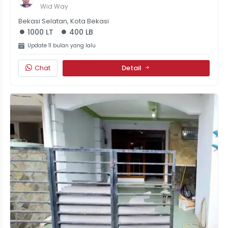
STRATEGIS DAN KOMPLIT Di Timur Jakarta
Wid Way
Bekasi Selatan, Kota Bekasi
1000 LT
400 LB
Update 11 bulan yang lalu
Chat
Detail