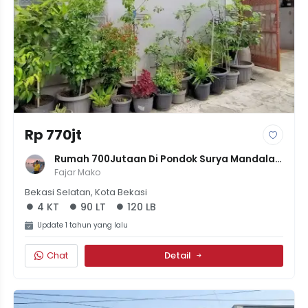
Rp 770jt
Rumah 700Jutaan Di Pondok Surya Mandala 
Jaka Mulya Bekasi Selatan 4 Kamar
Fajar Mako
Bekasi Selatan, Kota Bekasi
4 KT
90 LT
120 LB
Update 1 tahun yang lalu
Chat
Detail