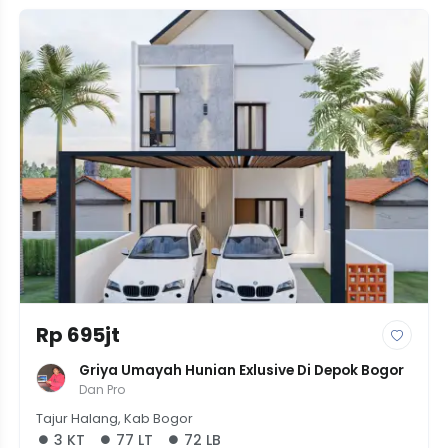
Rp 695jt
Griya Umayah Hunian Exlusive Di Depok Bogor
Dan Pro
Tajur Halang, Kab Bogor
3 KT
77 LT
72 LB