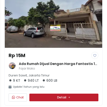
Rp 15M
Ada Rumah DIjual Dengan Harga Fantastis 15 
Miliyar Tanah Segaban
Fajar Mako
Duren Sawit, Jakarta Timur
9 KT
940 LT
600 LB
Update 1 tahun yang lalu
Chat
Detail