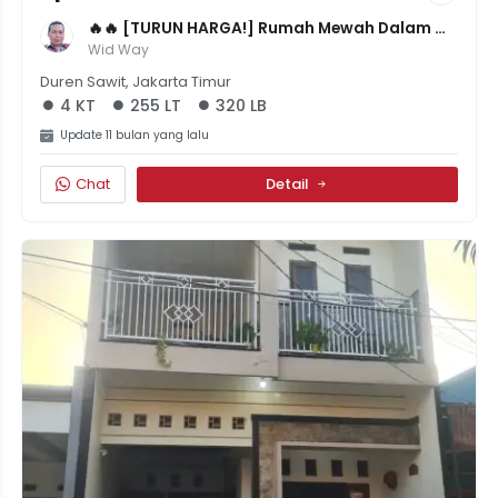
🔥🔥 [TURUN HARGA!] Rumah Mewah Dalam 
Komplek Duren Sawit - LT 255m² LB 320m² - 
Wid Way
4KT/4KM - HARGA 2.7M NEGO SAMPE LEMES! 🔥
Duren Sawit, Jakarta Timur
🔥
4 KT
255 LT
320 LB
Update 11 bulan yang lalu
Chat
Detail