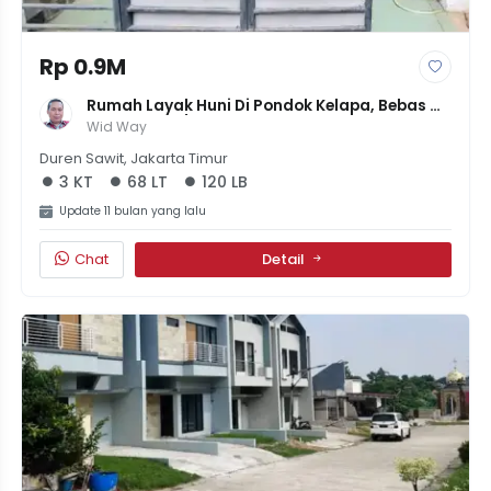
Rp 0.9M
Rumah Layak Huni Di Pondok Kelapa, Bebas 
Banjir, LT 68/LB 120, 3KT+2KM, Jalan 2 Mobil, 
Wid Way
Hanya 900 Juta!
Duren Sawit, Jakarta Timur
3 KT
68 LT
120 LB
Update 11 bulan yang lalu
Chat
Detail