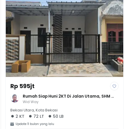
Rp 595jt
Rumah Siap Huni 2KT Di Jalan Utama, SHM 
Lengkap, Harga Nego Di Wisma Asri 1
Wid Way
Bekasi Utara, Kota Bekasi
2 KT
72 LT
50 LB
Update 11 bulan yang lalu