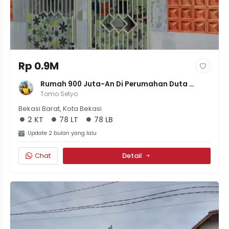
Rp 0.9M
Rumah 900 Juta-An Di Perumahan Duta 
Kranji Bintara Bekasi
Tomo Setyo
Bekasi Barat, Kota Bekasi
2 KT
78 LT
78 LB
Update 2 bulan yang lalu
Chat
Detail