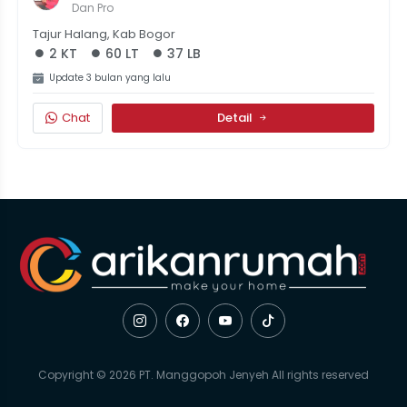
Dan Pro
Tajur Halang, Kab Bogor
2 KT
60 LT
37 LB
Update 3 bulan yang lalu
Chat
Detail
Copyright © 2026 PT. Manggopoh Jenyeh All rights reserved