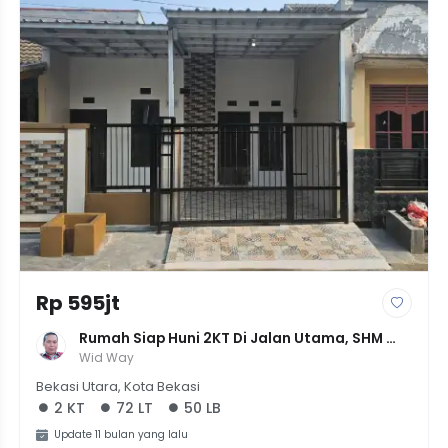
Rp 595jt
Rumah Siap Huni 2KT Di Jalan Utama, SHM 
Lengkap, Harga Nego Di Wisma Asri 1
Wid Way
Bekasi Utara, Kota Bekasi
2 KT
72 LT
50 LB
Update 11 bulan yang lalu