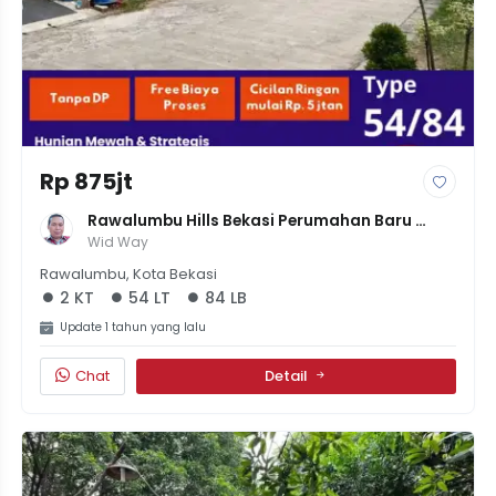
Rp 875jt
Rawalumbu Hills Bekasi Perumahan Baru 
Cluster Elit By PT. Summarecon Agung Tbk
Wid Way
Rawalumbu, Kota Bekasi
2 KT
54 LT
84 LB
Update 1 tahun yang lalu
Chat
Detail