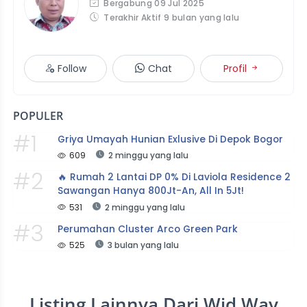
Bergabung 09 Jul 2025
Terakhir Aktif 9 bulan yang lalu
Follow
Chat
Profil
POPULER
#1
Griya Umayah Hunian Exlusive Di Depok Bogor
609
2 minggu yang lalu
#2
🔥 Rumah 2 Lantai DP 0% Di Laviola Residence 2 
Sawangan Hanya 800Jt-An, All In 5Jt!
531
2 minggu yang lalu
#3
Perumahan Cluster Arco Green Park
525
3 bulan yang lalu
Listing Lainnya Dari Wid Way