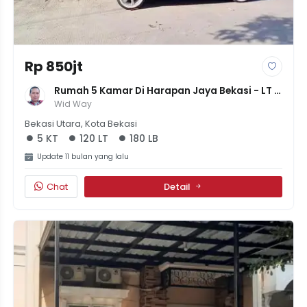
Rp 850jt
Rumah 5 Kamar Di Harapan Jaya Bekasi - LT 
120m² LB 180m² - SHM Lengkap - Harga Nego 
Wid Way
850 Juta
Bekasi Utara, Kota Bekasi
5 KT
120 LT
180 LB
Update 11 bulan yang lalu
Chat
Detail