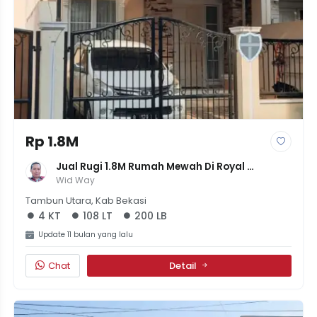
Rp 1.8M
Jual Rugi 1.8M Rumah Mewah Di Royal 
Residence - Siap Huni, 4KT+4KM, Hadap Timur
Wid Way
Tambun Utara, Kab Bekasi
4 KT
108 LT
200 LB
Update 11 bulan yang lalu
Chat
Detail