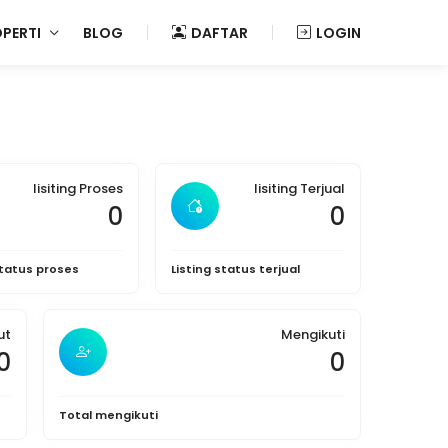
OPERTI
BLOG
DAFTAR
LOGIN
lisiting Proses
lisiting Terjual
0
0
status proses
Listing status terjual
ut
Mengikuti
0
0
Total mengikuti