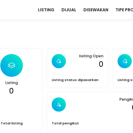
LISTING
DIJUAL
DISEWAKAN
TIPE PR
lisiting Open
0
Listing status dipasarkan
Listing 
Listing
0
Pengik
Total listing
Total pengikut