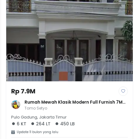
Rp 7.9M
Rumah Mewah Klasik Modern Full Furnish 7M-
An Di Rawamangun Jaktim
Tomo Setyo
Pulo Gadung, Jakarta Timur
6 KT
264 LT
450 LB
Update 11 bulan yang lalu