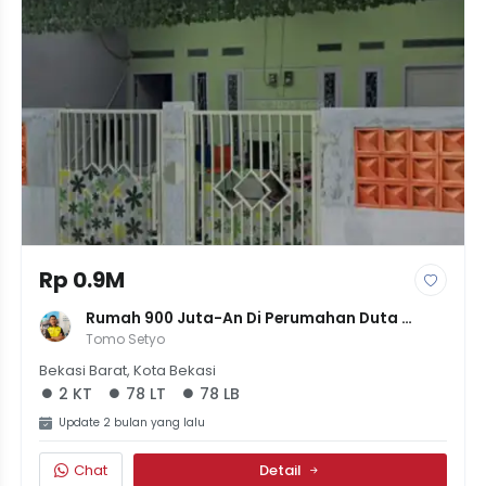
Rp 0.9M
Rumah 900 Juta-An Di Perumahan Duta 
Kranji Bintara Bekasi
Tomo Setyo
Bekasi Barat, Kota Bekasi
2 KT
78 LT
78 LB
Update 2 bulan yang lalu
Chat
Detail