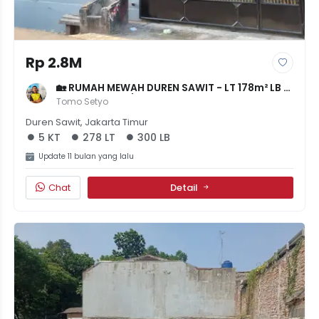
Rp 2.8M
🏡 RUMAH MEWAH DUREN SAWIT - LT 178m² LB 
300m² - 4+1KT/3KM - AKSES 2MOBIL - TIDAK 
Tomo Setyo
BANJIR - 2.8M NEGO
Duren Sawit, Jakarta Timur
5 KT
278 LT
300 LB
Update 11 bulan yang lalu
Chat
Detail