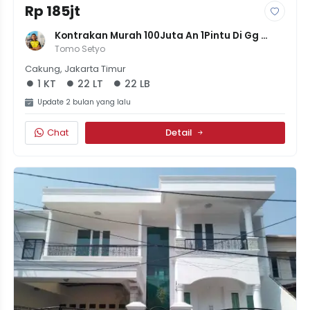
Rp 185jt
Kontrakan Murah 100Juta An 1Pintu Di Gg 
Bonang Penggilingan, Jakarta Timur
Tomo Setyo
Cakung, Jakarta Timur
1 KT
22 LT
22 LB
Update 2 bulan yang lalu
Chat
Detail