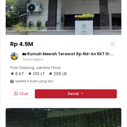
Rp 4.5M
🏡 Rumah Mewah Terawat Rp 4M-An 6KT Di 
Rawamangun Jaktim
Tomo Setyo
Pulo Gadung, Jakarta Timur
6 KT
130 LT
200 LB
Update 11 bulan yang lalu
Chat
Detail