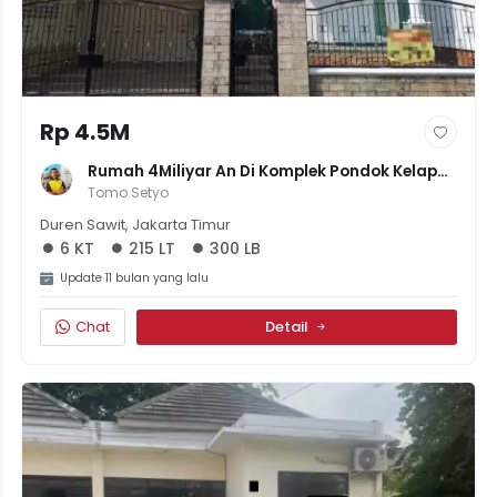
Rp 4.5M
Rumah 4Miliyar An Di Komplek Pondok Kelapa 
Sertifikat SHM
Tomo Setyo
Duren Sawit, Jakarta Timur
6 KT
215 LT
300 LB
Update 11 bulan yang lalu
Chat
Detail