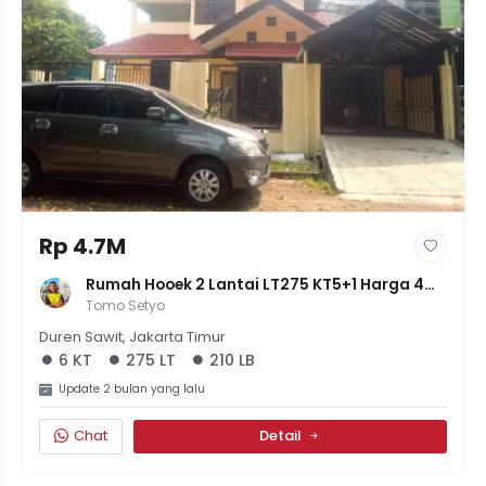
Rp 4.7M
Rumah Hooek 2 Lantai LT275 KT5+1 Harga 4M 
700Jt Jakarta Timur Duren Sawit
Tomo Setyo
Duren Sawit, Jakarta Timur
6 KT
275 LT
210 LB
Update 2 bulan yang lalu
Chat
Detail