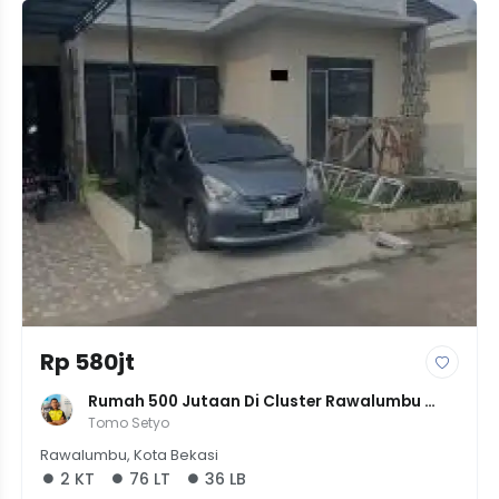
Rp 580jt
Rumah 500 Jutaan Di Cluster Rawalumbu 
Bekasi BU Renov
Tomo Setyo
Rawalumbu, Kota Bekasi
2 KT
76 LT
36 LB