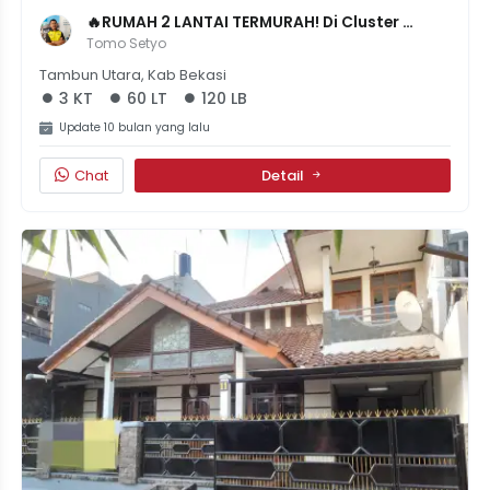
🔥RUMAH 2 LANTAI TERMURAH! Di Cluster 
Mutiara Gading Riviera, 700 Jutaan Nego! 
Tomo Setyo
Siap Huni.
Tambun Utara, Kab Bekasi
3 KT
60 LT
120 LB
Update 10 bulan yang lalu
Chat
Detail