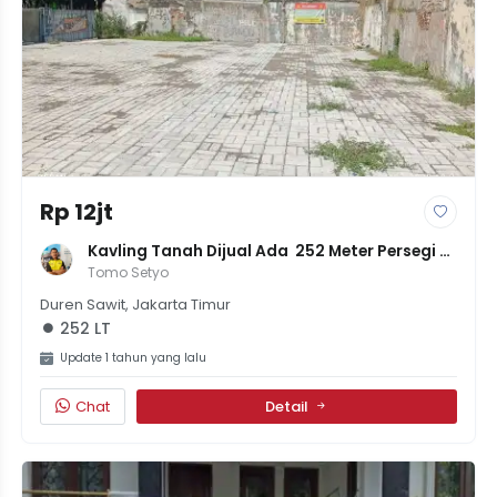
Rp 12jt
Kavling Tanah Dijual Ada  252 Meter Persegi 
12Juta Per Meter Negotable
Tomo Setyo
Duren Sawit, Jakarta Timur
252 LT
Update 1 tahun yang lalu
Chat
Detail