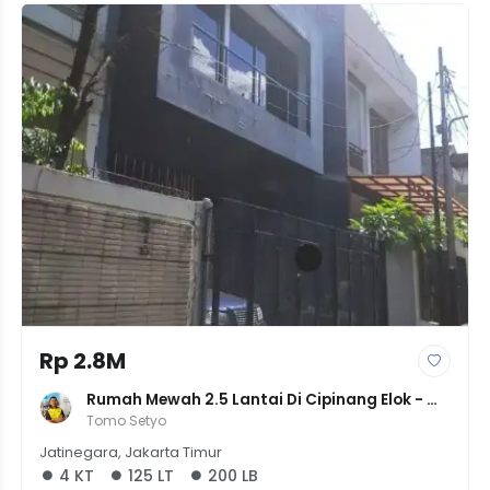
Rp 2.8M
Rumah Mewah 2.5 Lantai Di Cipinang Elok - 
Konsep Minimalis Modern + Solar Cell - Rp 
Tomo Setyo
2.84M
Jatinegara, Jakarta Timur
4 KT
125 LT
200 LB