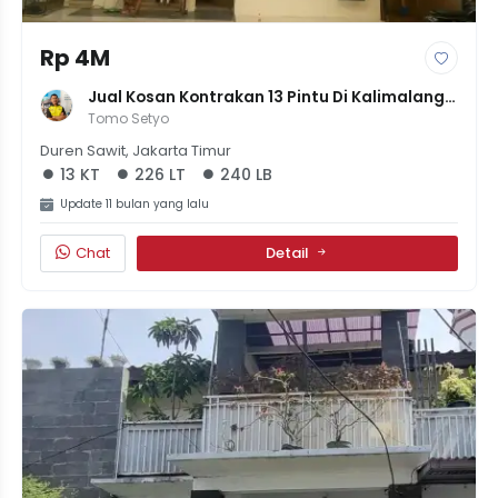
Rp 4M
Jual Kosan Kontrakan 13 Pintu Di Kalimalang 
Pondok Bambu Jaktim
Tomo Setyo
Duren Sawit, Jakarta Timur
13 KT
226 LT
240 LB
Update 11 bulan yang lalu
Chat
Detail