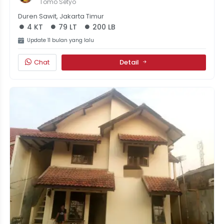
Komplek Di Pondok Bambu Jakarta Timur
Tomo Setyo
Duren Sawit, Jakarta Timur
4 KT
79 LT
200 LB
Update 11 bulan yang lalu
Chat
Detail