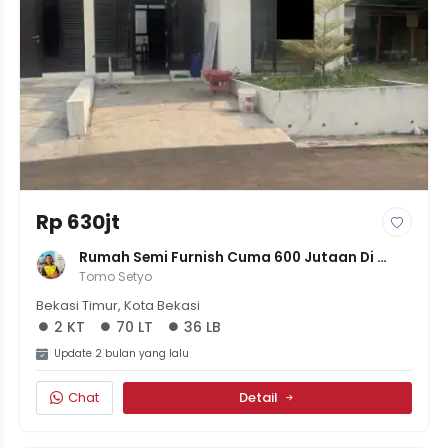
Rp 630jt
Rumah Semi Furnish Cuma 600 Jutaan Di 
Rawa Lumbu Bekasi
Tomo Setyo
Bekasi Timur, Kota Bekasi
2 KT
70 LT
36 LB
Update 2 bulan yang lalu
Chat
Detail