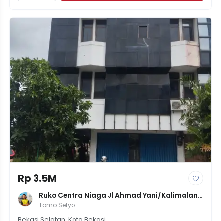
Rp 3.5M
Ruko Centra Niaga Jl Ahmad Yani/kalimalang 
3M-An
Tomo Setyo
Bekasi Selatan, Kota Bekasi