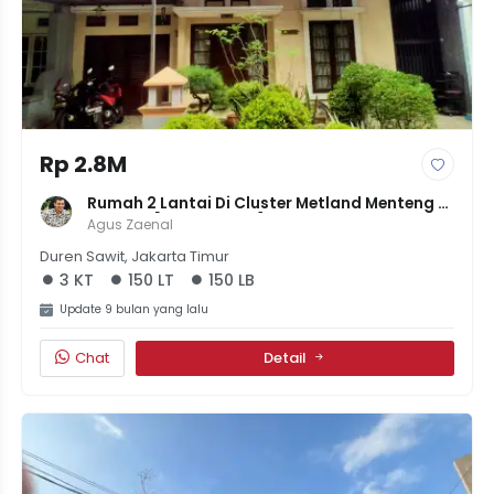
Rp 2.8M
Rumah 2 Lantai Di Cluster Metland Menteng 
Cakung [LT 150 LB 150] | 3KT 3KM | Balkon | 
Agus Zaenal
Komplek Elit | 2.8M
Duren Sawit, Jakarta Timur
3 KT
150 LT
150 LB
Update 9 bulan yang lalu
Chat
Detail