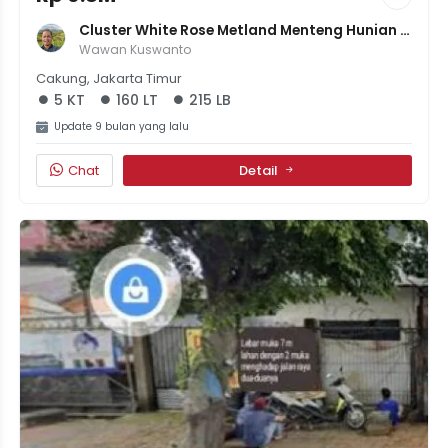
Cluster White Rose Metland Menteng Hunian 
Elegan Di Jakarta
Wawan Kuswanto
Cakung, Jakarta Timur
5 KT
160 LT
215 LB
Update 9 bulan yang lalu
Chat
Detail