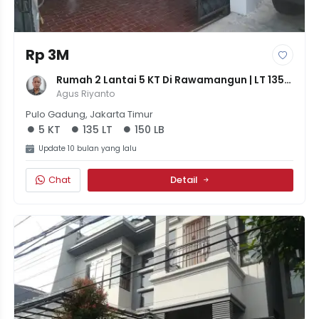
Rp 3M
Rumah 2 Lantai 5 KT Di Rawamangun | LT 135 / 
LB 150 | SHM | Harga 3M Nego
Agus Riyanto
Pulo Gadung, Jakarta Timur
5 KT
135 LT
150 LB
Update 10 bulan yang lalu
Chat
Detail