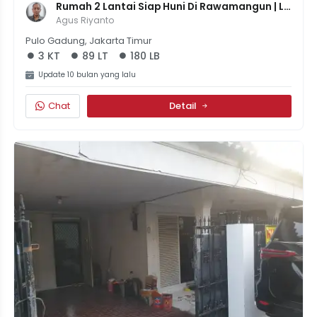
Rumah 2 Lantai Siap Huni Di Rawamangun | LB 
180m² Di LT 89m² | 3+3 KT | SHM | 2.75M
Agus Riyanto
Pulo Gadung, Jakarta Timur
3 KT
89 LT
180 LB
Update 10 bulan yang lalu
Chat
Detail