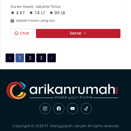
Dekat BKT, Harga 1.8M Nego!
Duren Sawit, Jakarta Timur
4 KT
74 LT
90 LB
Update 11 bulan yang lalu
Chat
Detail
‹
1
2
3
›
Copyright © 2026 PT. Manggopoh Jenyeh All rights reserved