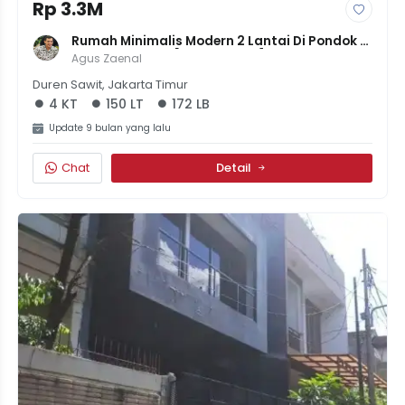
Rp 3.3M
Rumah Minimalis Modern 2 Lantai Di Pondok 
Kelapa, JakTim [LT 150 LB 172] | 4KT 3KM | 
Agus Zaenal
Jalan 2 Mobil | Harga 3.25M
Duren Sawit, Jakarta Timur
4 KT
150 LT
172 LB
Update 9 bulan yang lalu
Chat
Detail