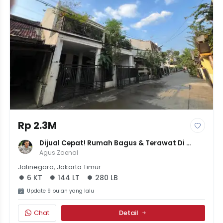
Rp 2.3M
Dijual Cepat! Rumah Bagus & Terawat Di 
Cipinang JakTim - Dekat Mall CI & Tol 
Agus Zaenal
Becakayu | 6 Kamar | 2.3M
Jatinegara, Jakarta Timur
6 KT
144 LT
280 LB
Update 9 bulan yang lalu
Chat
Detail