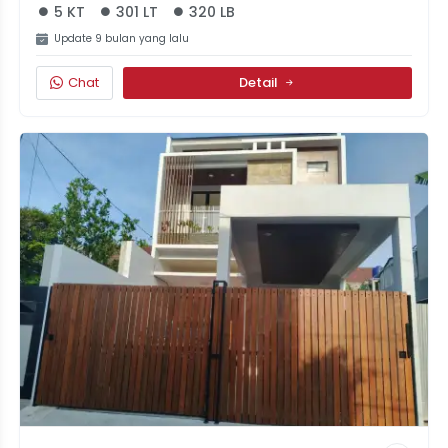
5 KT
301 LT
320 LB
Update 9 bulan yang lalu
Chat
Detail