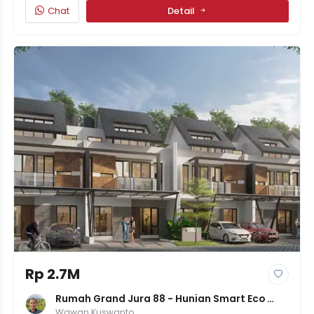
Chat
Detail
Rp 2.7M
Rumah Grand Jura 88 - Hunian Smart Eco 
Living Di Metland Menteng
Wawan Kuswanto