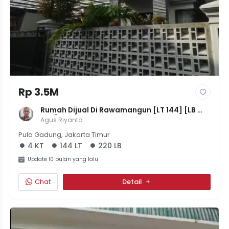
Rp 3.5M
Rumah Dijual Di Rawamangun [LT 144] [LB 
220] | 4 KT, 4 KM | SHM | Harga 3,5M
Agus Riyanto
Pulo Gadung, Jakarta Timur
4 KT
144 LT
220 LB
Update 10 bulan yang lalu
Chat
Detail