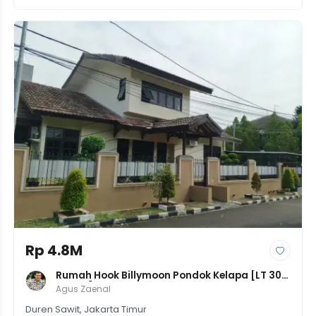
Rp 4.8M
Rumah Hook Billymoon Pondok Kelapa [LT 301 
LB 320] | 5KT 3KM | Klasik Modern 2 Lantai | 
Agus Zaenal
Harga 4.75M
Duren Sawit, Jakarta Timur