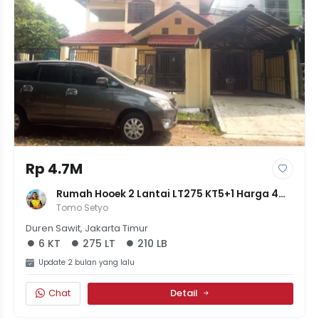
Rp 4.7M
Rumah Hooek 2 Lantai LT275 KT5+1 Harga 4M 
700Jt Jakarta Timur Duren Sawit
Tomo Setyo
Duren Sawit, Jakarta Timur
6 KT
275 LT
210 LB
Update 2 bulan yang lalu
Chat
Detail