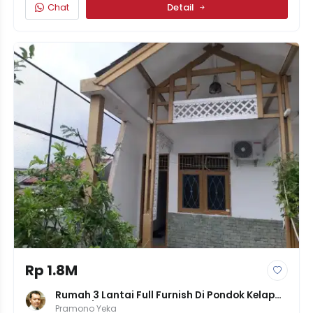
Chat
Detail
Rp 1.8M
Rumah 3 Lantai Full Furnish Di Pondok Kelapa 
- LT 74/LB 222m², 4KT+2KM, Bebas Banjir, 
Pramono Yeka