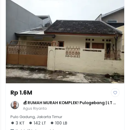
Rp 1.6M
💰 RUMAH MURAH KOMPLEK! Pulogebang | LT 
142m² | 3 KT | SHM | NEGO 1,6M 💰
Agus Riyanto
Pulo Gadung, Jakarta Timur
3 KT
142 LT
100 LB