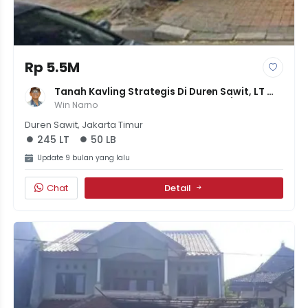
Rp 5.5M
Tanah Kavling Strategis Di Duren Sawit, LT 
245 M² - SHM - Cocok Untuk Rumah/Komersial
Win Narno
Duren Sawit, Jakarta Timur
245 LT
50 LB
Update 9 bulan yang lalu
Chat
Detail