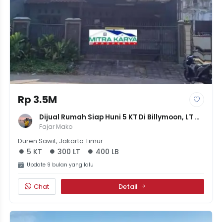
Rp 3.5M
Dijual Rumah Siap Huni 5 KT Di Billymoon, LT 
300m² LB 400m² - SHM - Harga 3.5M
Fajar Mako
Duren Sawit, Jakarta Timur
5 KT
300 LT
400 LB
Update 9 bulan yang lalu
Chat
Detail