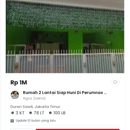
Rp 1M
Rumah 2 Lantai Siap Huni Di Perumnas 
Klender, LT 78/LB 100, 3KT, Harga 1M
Agus Zaenal
Duren Sawit, Jakarta Timur
3 KT
78 LT
100 LB
Update 10 bulan yang lalu