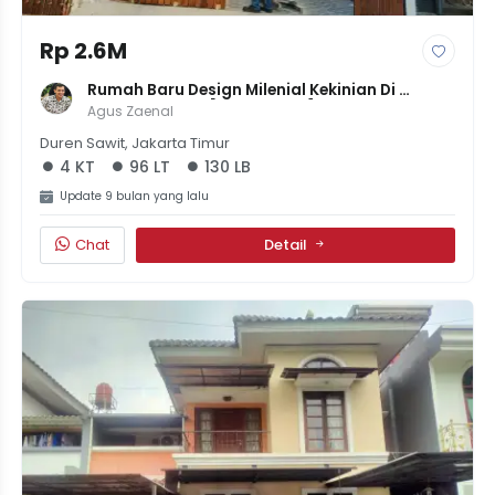
Rp 2.6M
Rumah Baru Design Milenial Kekinian Di 
Pondok Kelapa [LT 96 LB 130] | 4KT 3KM | 
Agus Zaenal
Harga 2.6M
Duren Sawit, Jakarta Timur
4 KT
96 LT
130 LB
Update 9 bulan yang lalu
Chat
Detail