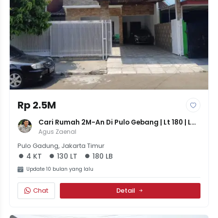
Rp 2.5M
Cari Rumah 2M-An Di Pulo Gebang | Lt 180 | Lb 
130 | 4 Kamar
Agus Zaenal
Pulo Gadung, Jakarta Timur
4 KT
130 LT
180 LB
Update 10 bulan yang lalu
Chat
Detail