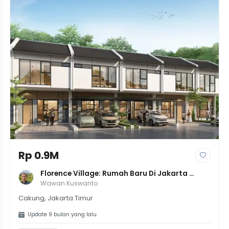
Rp 0.9M
Florence Village: Rumah Baru Di Jakarta 
Garden City, Akses CBD & Fasilitas Lengkap
Wawan Kuswanto
Cakung, Jakarta Timur
Update 9 bulan yang lalu