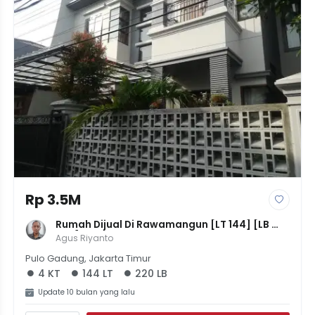
Rp 3.5M
Rumah Dijual Di Rawamangun [LT 144] [LB 
220] | 4 KT, 4 KM | SHM | Harga 3,5M
Agus Riyanto
Pulo Gadung, Jakarta Timur
4 KT
144 LT
220 LB
Update 10 bulan yang lalu