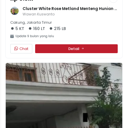
Cluster White Rose Metland Menteng Hunian 
Elegan Di Jakarta
Wawan Kuswanto
Cakung, Jakarta Timur
5 KT
160 LT
215 LB
Update 9 bulan yang lalu
Chat
Detail