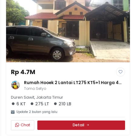
Rp 4.7M
Rumah Hooek 2 Lantai LT275 KT5+1 Harga 4M 
700Jt Jakarta Timur Duren Sawit
Tomo Setyo
Duren Sawit, Jakarta Timur
6 KT
275 LT
210 LB
Update 2 bulan yang lalu
Chat
Detail