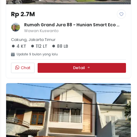
Rp 2.7M
Rumah Grand Jura 88 - Hunian Smart Eco 
Living Di Metland Menteng
Wawan Kuswanto
Cakung, Jakarta Timur
4 KT
112 LT
88 LB
Update 9 bulan yang lalu
Chat
Detail