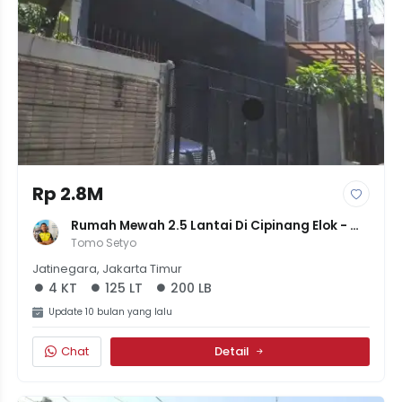
Rp 2.8M
Rumah Mewah 2.5 Lantai Di Cipinang Elok - 
Konsep Minimalis Modern + Solar Cell - Rp 
Tomo Setyo
2.84M
Jatinegara, Jakarta Timur
4 KT
125 LT
200 LB
Update 10 bulan yang lalu
Chat
Detail