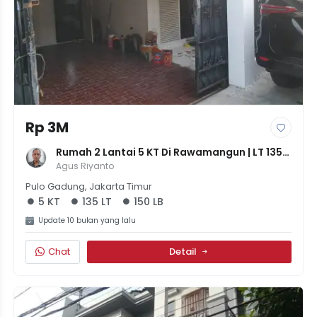
Rp 3M
Rumah 2 Lantai 5 KT Di Rawamangun | LT 135 / 
LB 150 | SHM | Harga 3M Nego
Agus Riyanto
Pulo Gadung, Jakarta Timur
5 KT
135 LT
150 LB
Update 10 bulan yang lalu
Chat
Detail