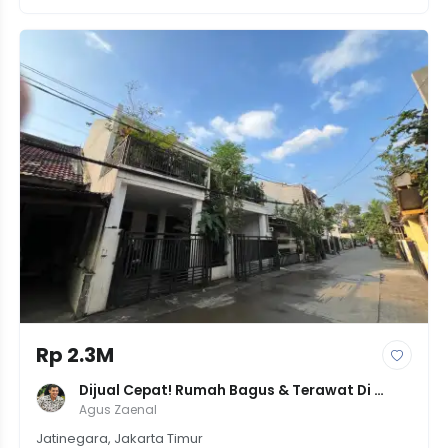
Rp 2.3M
Dijual Cepat! Rumah Bagus & Terawat Di 
Cipinang JakTim - Dekat Mall CI & Tol 
Agus Zaenal
Becakayu | 6 Kamar | 2.3M
Jatinegara, Jakarta Timur