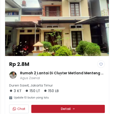
Rp 2.8M
Rumah 2 Lantai Di Cluster Metland Menteng 
Cakung [LT 150 LB 150] | 3KT 3KM | Balkon | 
Agus Zaenal
Komplek Elit | 2.8M
Duren Sawit, Jakarta Timur
3 KT
150 LT
150 LB
Update 10 bulan yang lalu
Chat
Detail