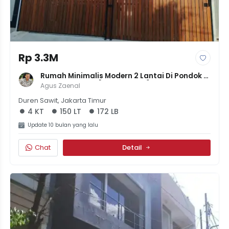
Rp 3.3M
Rumah Minimalis Modern 2 Lantai Di Pondok 
Kelapa, JakTim [LT 150 LB 172] | 4KT 3KM | 
Agus Zaenal
Jalan 2 Mobil | Harga 3.25M
Duren Sawit, Jakarta Timur
4 KT
150 LT
172 LB
Update 10 bulan yang lalu
Chat
Detail