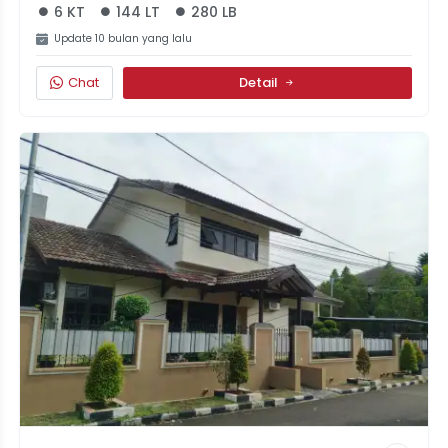
6 KT
144 LT
280 LB
Update 10 bulan yang lalu
Chat
Detail