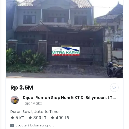
Rp 3.5M
Dijual Rumah Siap Huni 5 KT Di Billymoon, LT 
300m² LB 400m² - SHM - Harga 3.5M
Fajar Mako
Duren Sawit, Jakarta Timur
5 KT
300 LT
400 LB
Update 9 bulan yang lalu