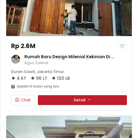
Rp 2.6M
Rumah Baru Design Milenial Kekinian Di 
Pondok Kelapa [LT 96 LB 130] | 4KT 3KM | 
Agus Zaenal
Harga 2.6M
Duren Sawit, Jakarta Timur
4 KT
96 LT
130 LB
Update 10 bulan yang lalu
Chat
Detail