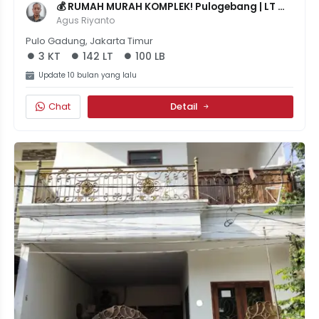
💰 RUMAH MURAH KOMPLEK! Pulogebang | LT 
142m² | 3 KT | SHM | NEGO 1,6M 💰
Agus Riyanto
Pulo Gadung, Jakarta Timur
3 KT
142 LT
100 LB
Update 10 bulan yang lalu
Chat
Detail