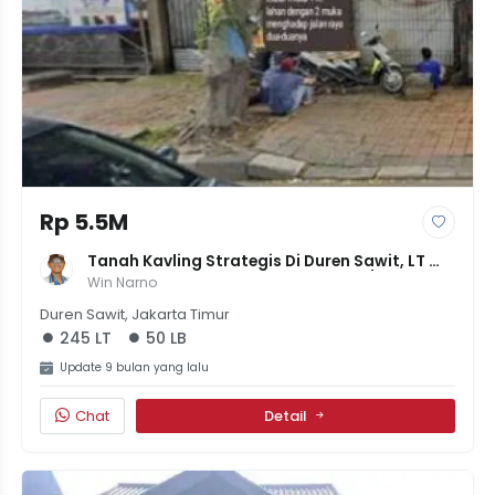
Rp 5.5M
Tanah Kavling Strategis Di Duren Sawit, LT 
245 M² - SHM - Cocok Untuk Rumah/Komersial
Win Narno
Duren Sawit, Jakarta Timur
245 LT
50 LB
Update 9 bulan yang lalu
Chat
Detail