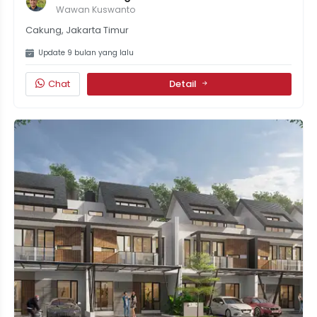
Garden City, Akses CBD & Fasilitas Lengkap
Wawan Kuswanto
Cakung, Jakarta Timur
Update 9 bulan yang lalu
Chat
Detail