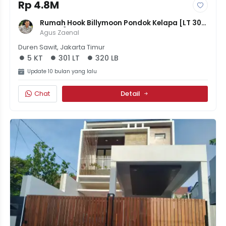
Rp 4.8M
Rumah Hook Billymoon Pondok Kelapa [LT 301 
LB 320] | 5KT 3KM | Klasik Modern 2 Lantai | 
Agus Zaenal
Harga 4.75M
Duren Sawit, Jakarta Timur
5 KT
301 LT
320 LB
Update 10 bulan yang lalu
Chat
Detail