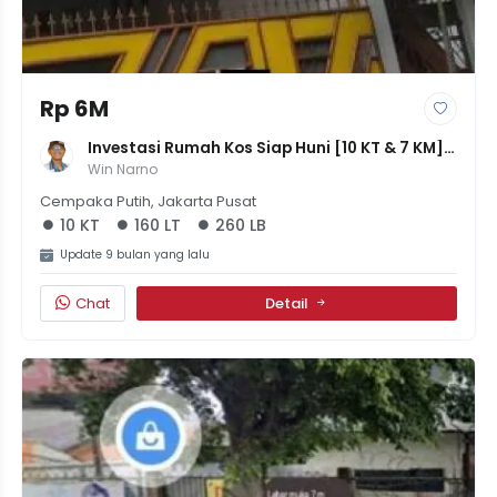
Rp 6M
Investasi Rumah Kos Siap Huni [10 KT & 7 KM] 
Di Rawasari, LT 160m² LB 260m² - 6M
Win Narno
Cempaka Putih, Jakarta Pusat
10 KT
160 LT
260 LB
Update 9 bulan yang lalu
Chat
Detail