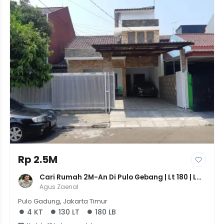
Rp 2.5M
Cari Rumah 2M-An Di Pulo Gebang | Lt 180 | Lb 
130 | 4 Kamar
Agus Zaenal
Pulo Gadung, Jakarta Timur
4 KT
130 LT
180 LB