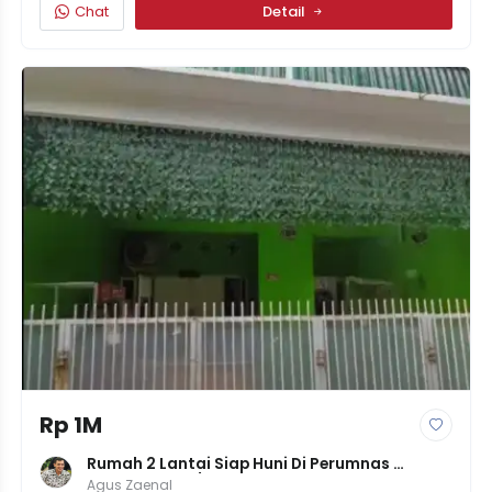
Chat
Detail
Rp 1M
Rumah 2 Lantai Siap Huni Di Perumnas 
Klender, LT 78/LB 100, 3KT, Harga 1M
Agus Zaenal