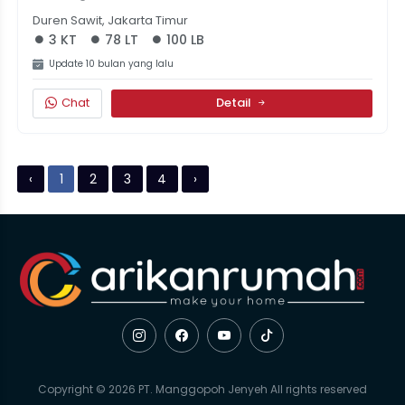
Duren Sawit, Jakarta Timur
3 KT
78 LT
100 LB
Update 10 bulan yang lalu
Chat
Detail
‹
1
2
3
4
›
Copyright © 2026 PT. Manggopoh Jenyeh All rights reserved