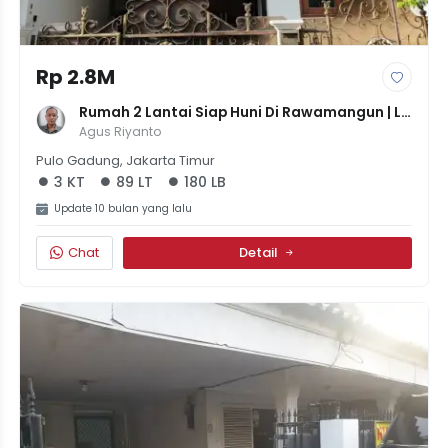
Rp 2.8M
Rumah 2 Lantai Siap Huni Di Rawamangun | LB 
180m² Di LT 89m² | 3+3 KT | SHM | 2.75M
Agus Riyanto
Pulo Gadung, Jakarta Timur
3 KT
89 LT
180 LB
Update 10 bulan yang lalu
Chat
Detail