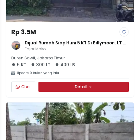
Rp 3.5M
Dijual Rumah Siap Huni 5 KT Di Billymoon, LT 
300m² LB 400m² - SHM - Harga 3.5M
Fajar Mako
Duren Sawit, Jakarta Timur
5 KT
300 LT
400 LB
Update 9 bulan yang lalu
Chat
Detail