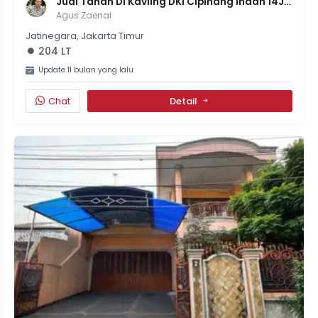
Jual Tanah Di Kavling DKI Cipinang Indah 14Jt 
Per Meter Ada 200M-An
Agus Zaenal
Jatinegara, Jakarta Timur
204 LT
Update 11 bulan yang lalu
Chat
Detail