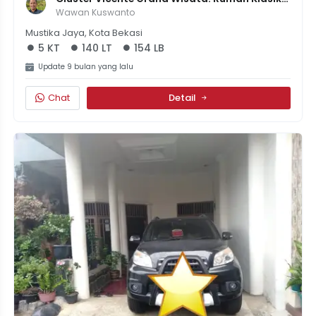
Modern Di Kawasan Elite Bekasi - Harga 1.7M
Wawan Kuswanto
Mustika Jaya, Kota Bekasi
5 KT
140 LT
154 LB
Update 9 bulan yang lalu
Chat
Detail