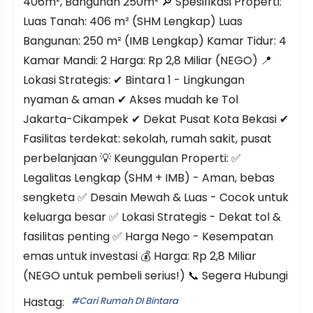
406m², Bangunan 250m² 🔎 Spesifikasi Properti:
Luas Tanah: 406 m² (SHM Lengkap) Luas
Bangunan: 250 m² (IMB Lengkap) Kamar Tidur: 4
Kamar Mandi: 2 Harga: Rp 2,8 Miliar (NEGO) 📍
Lokasi Strategis: ✔ Bintara 1 - Lingkungan
nyaman & aman ✔ Akses mudah ke Tol
Jakarta-Cikampek ✔ Dekat Pusat Kota Bekasi ✔
Fasilitas terdekat: sekolah, rumah sakit, pusat
perbelanjaan 💡 Keunggulan Properti: ✅
Legalitas Lengkap (SHM + IMB) - Aman, bebas
sengketa ✅ Desain Mewah & Luas - Cocok untuk
keluarga besar ✅ Lokasi Strategis - Dekat tol &
fasilitas penting ✅ Harga Nego - Kesempatan
emas untuk investasi 💰 Harga: Rp 2,8 Miliar
(NEGO untuk pembeli serius!) 📞 Segera Hubungi
Hastag:
Cari Rumah DI Bintara