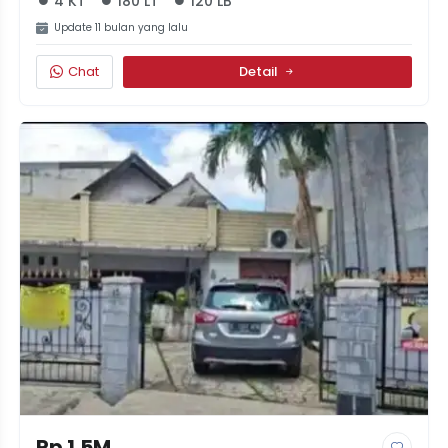
4 KT
180 LT
120 LB
Update 11 bulan yang lalu
Chat
Detail
Rp 1.5M