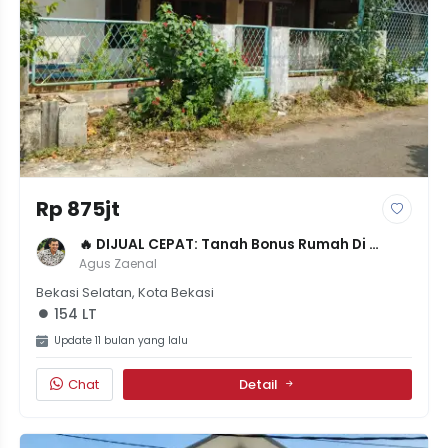
Rp 875jt
🔥 DIJUAL CEPAT: Tanah Bonus Rumah Di 
Pekayon Indah - LT 154m² SHM - Harga 875JT 
Agus Zaenal
(Nego)
Bekasi Selatan, Kota Bekasi
154 LT
Update 11 bulan yang lalu
Chat
Detail