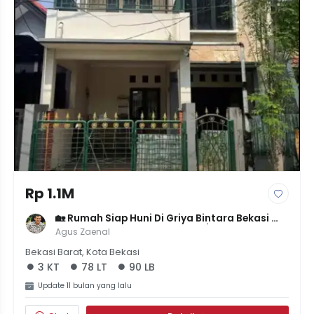
Rp 1.1M
🏡 Rumah Siap Huni Di Griya Bintara Bekasi 
Barat - LT 78m² LB 90m² - 3KT/2KM - SHM & 
Agus Zaenal
IMB - 1.1M NEGO!
Bekasi Barat, Kota Bekasi
3 KT
78 LT
90 LB
Update 11 bulan yang lalu