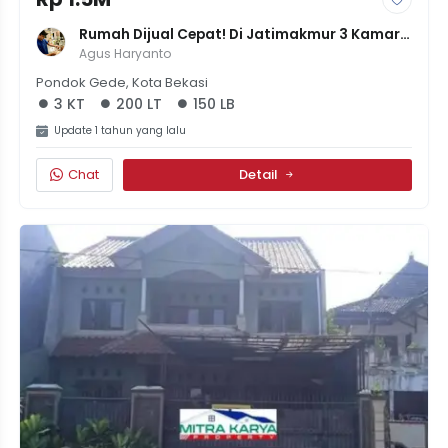
Rumah Dijual Cepat! Di Jatimakmur 3 Kamar 
SHM Tanah 200m
Agus Haryanto
Pondok Gede, Kota Bekasi
3 KT
200 LT
150 LB
Update 1 tahun yang lalu
Chat
Detail