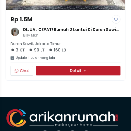
Rp 1.5M
DIJUAL CEPAT! Rumah 2 Lantai Di Duren Sawit 
– LT 90m² / LB 160m² – SHM, PLN 2200 – Harga 
Billy MKP
1,5M NEGO
Duren Sawit, Jakarta Timur
3 KT
90 LT
160 LB
Update 11 bulan yang lalu
Chat
Detail