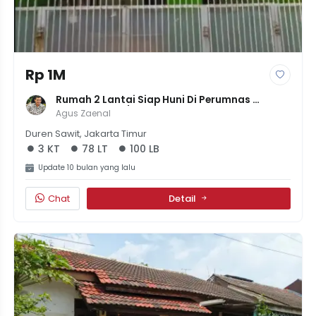
Rp 1M
Rumah 2 Lantai Siap Huni Di Perumnas 
Klender, LT 78/LB 100, 3KT, Harga 1M
Agus Zaenal
Duren Sawit, Jakarta Timur
3 KT
78 LT
100 LB
Update 10 bulan yang lalu
Chat
Detail