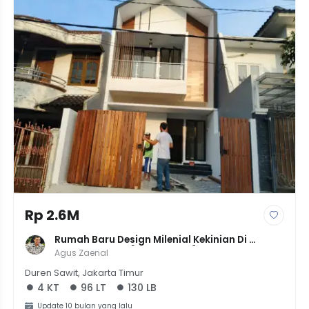
Rp 2.6M
Rumah Baru Design Milenial Kekinian Di 
Pondok Kelapa [LT 96 LB 130] | 4KT 3KM | 
Agus Zaenal
Harga 2.6M
Duren Sawit, Jakarta Timur
4 KT
96 LT
130 LB
Update 10 bulan yang lalu