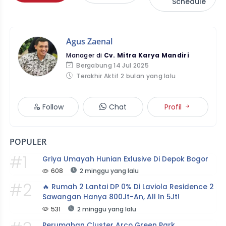
Schedule
Agus Zaenal
Manager di
Cv. Mitra Karya Mandiri
Bergabung 14 Jul 2025
Terakhir Aktif 2 bulan yang lalu
Follow
Chat
Profil
POPULER
#1
Griya Umayah Hunian Exlusive Di Depok Bogor
608
2 minggu yang lalu
#2
🔥 Rumah 2 Lantai DP 0% Di Laviola Residence 2 
Sawangan Hanya 800Jt-An, All In 5Jt!
531
2 minggu yang lalu
Perumahan Cluster Arco Green Park