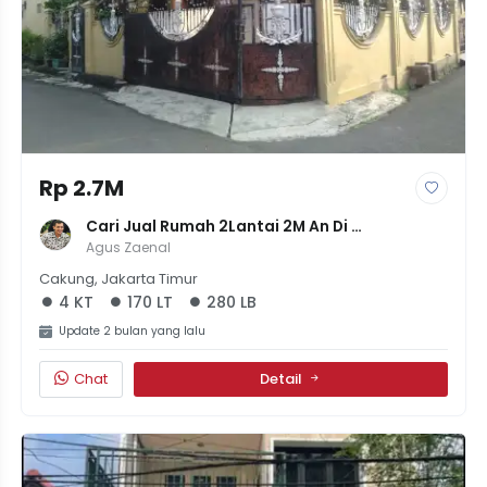
Rp 2.7M
Cari Jual Rumah 2Lantai 2M An Di 
Penggilingan Jakarta Timur 4Kamar
Agus Zaenal
Cakung, Jakarta Timur
4 KT
170 LT
280 LB
Update 2 bulan yang lalu
Chat
Detail