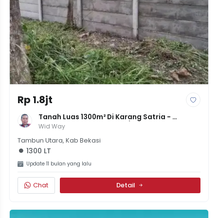
Rp 1.8jt
Tanah Luas 1300m² Di Karang Satria - 
L45mxP30m, Harga 1.75jt/m², Dekat Bumi 
Wid Way
Anggrek
Tambun Utara, Kab Bekasi
1300 LT
Update 11 bulan yang lalu
Chat
Detail