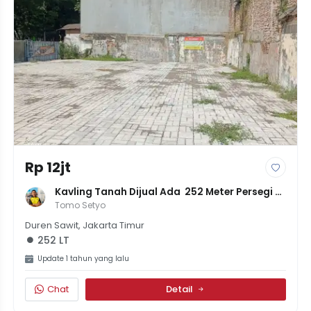
Rp 12jt
Kavling Tanah Dijual Ada  252 Meter Persegi 
12Juta Per Meter Negotable
Tomo Setyo
Duren Sawit, Jakarta Timur
252 LT
Update 1 tahun yang lalu
Chat
Detail