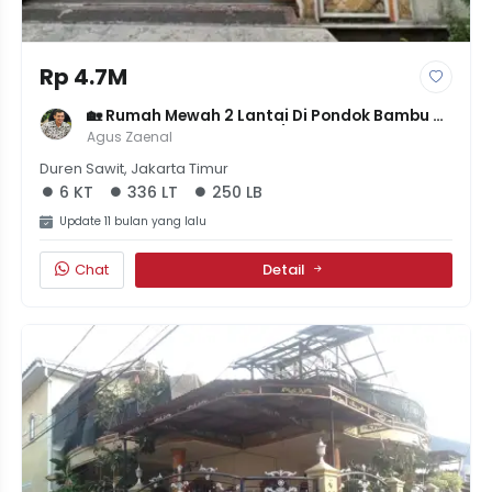
Rp 4.7M
🏡 Rumah Mewah 2 Lantai Di Pondok Bambu - 
LT 336m² LB 250m² - 6KT/5KM - SHM & IMB - 
Agus Zaenal
4.7M NEGO
Duren Sawit, Jakarta Timur
6 KT
336 LT
250 LB
Update 11 bulan yang lalu
Chat
Detail