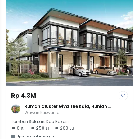
Rp 4.3M
Rumah Cluster Giva The Kaia, Hunian 
Futuristik Grand Wisata Bekasi, Harga Mulai 
Wawan Kuswanto
4.2M
Tambun Selatan, Kab Bekasi
6 KT
250 LT
260 LB
Update 9 bulan yang lalu