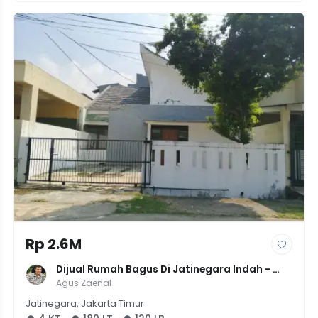
Rp 2.6M
Dijual Rumah Bagus Di Jatinegara Indah - 
Kondisi Terawat, Siap Huni 3 Kamar - 2.55M 
Agus Zaenal
Nego
Jatinegara, Jakarta Timur