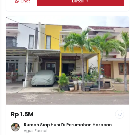
Chat
Detail
Rp 1.5M
Rumah Siap Huni Di Perumahan Harapan 
Indah Bekasi, 3+1 KT, Semi Furnished, Dekat 
Agus Zaenal
Tol