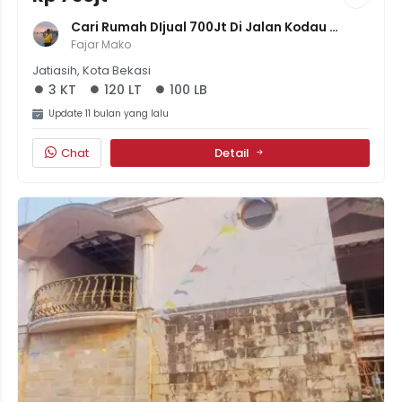
Cari Rumah DIjual 700Jt Di Jalan Kodau 
Jatiasih 3Kamar SHM
Fajar Mako
Jatiasih, Kota Bekasi
3 KT
120 LT
100 LB
Update 11 bulan yang lalu
Chat
Detail