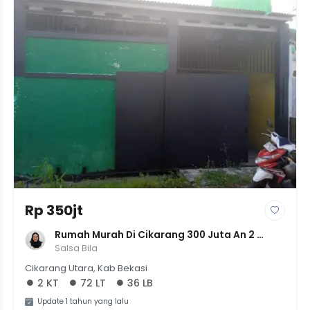
Rp 350jt
Rumah Murah Di Cikarang 300 Juta An 2 
Kamar Kondisi Apaadanya
Salsa Bila
Cikarang Utara, Kab Bekasi
2 KT
72 LT
36 LB
Update 1 tahun yang lalu