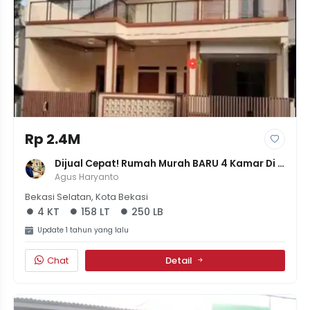
Rp 2.4M
Dijual Cepat! Rumah Murah BARU 4 Kamar Di 
Galaxy Bekasi
Agus Haryanto
Bekasi Selatan, Kota Bekasi
4 KT
158 LT
250 LB
Update 1 tahun yang lalu
Chat
Detail