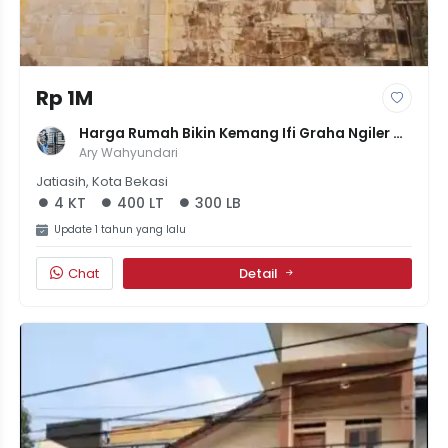
Rp 1M
Harga Rumah Bikin Kemang Ifi Graha Ngiler 
Murah Banget Di Jatirasa Jatiasih
Ary Wahyundari
Jatiasih, Kota Bekasi
4 KT
400 LT
300 LB
Update 1 tahun yang lalu
Chat
Detail