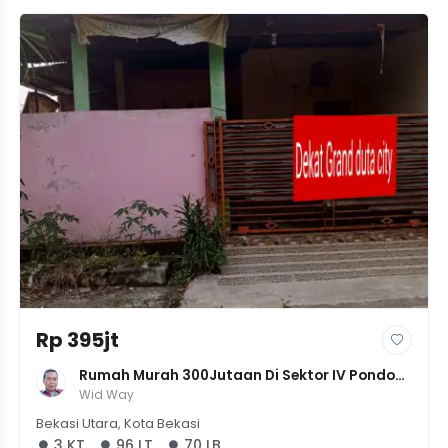
Rp 395jt
Rumah Murah 300Jutaan Di Sektor IV Pondok 
Ungu Bekasi
Wid Way
Bekasi Utara, Kota Bekasi
3 KT
96 LT
70 LB