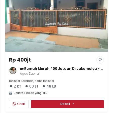
Rp 400jt
🏡 Rumah Murah 400 Jutaan Di Jakamulya - 
LT 60m² LB 48m² - 2KT/1KM - SHM - Selangkah 
Agus Zaenal
Ke Grand Galaxy!
Bekasi Selatan, Kota Bekasi
2 KT
60 LT
48 LB
Update 11 bulan yang lalu
Chat
Detail