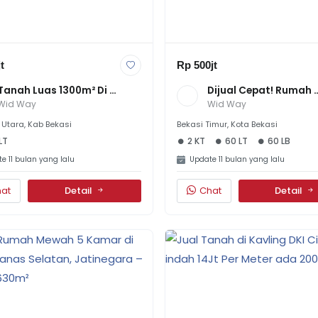
t
Rp 500jt
Tanah Luas 1300m² Di 
Dijual Cepat! Rumah 
Karang Satria - 
Minimalis 2 Kamar Di 
Wid Way
Wid Way
L45mxP30m, Harga 
Jaya Indah, SHM Leng
1.75jt/m², Dekat Bumi 
500 Jt Nego – Dekat 
Utara, Kab Bekasi
Bekasi Timur, Kota Bekasi
Anggrek
Summarecon!
LT
2 KT
60 LT
60 LB
e 11 bulan yang lalu
Update 11 bulan yang lalu
at
Detail
Chat
Detail