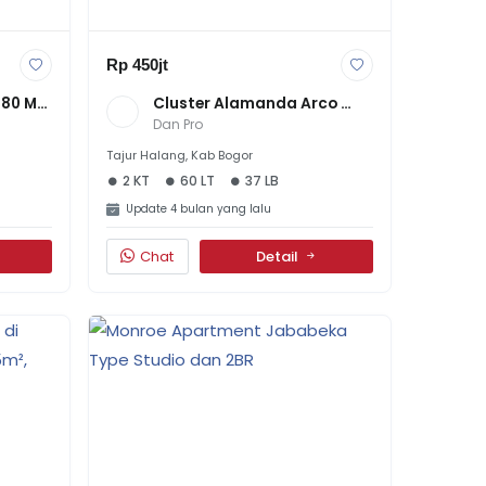
Rp 450jt
80 Mtr 
Cluster Alamanda Arco 
Green Park Booking 2.5Jt-
Dan Pro
An Aja All IN Samapai Akad
Tajur Halang, Kab Bogor
2 KT
60 LT
37 LB
Update 4 bulan yang lalu
Chat
Detail