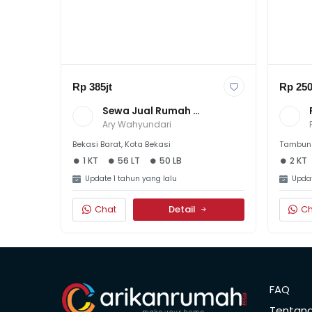
Rp 385jt
Rp 250
Sewa Jual Rumah 
Kontrakan Di Bintara 9 
Ary Wahyundari
Bekasi Kota
Bekasi Barat, Kota Bekasi
Tambun 
1 KT
56 LT
50 LB
2 KT
Update 1 tahun yang lalu
Updat
Chat
Detail
Ch
FAQ
Tentan