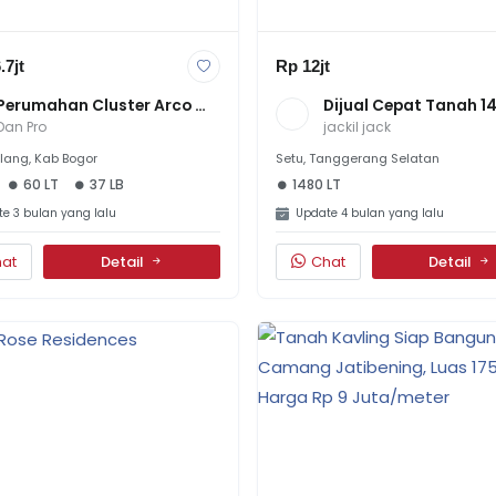
.7jt
Rp 12jt
Perumahan Cluster Arco 
Dijual Cepat Tanah 14
Green Park
Di Pinggir Jalan Raya 
Dan Pro
jackil jack
Puspitek
lang, Kab Bogor
Setu, Tanggerang Selatan
60 LT
37 LB
1480 LT
e 3 bulan yang lalu
Update 4 bulan yang lalu
at
Detail
Chat
Detail