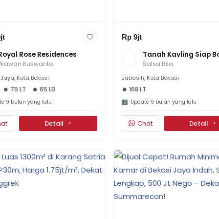
jt
Rp 9jt
Royal Rose Residences
Tanah Kavling Siap B
Di Camang Jatibening
Wawan Kuswanto
Salsa Bila
175m², Harga Rp 9 
Juta/meter
Jaya, Kota Bekasi
Jatiasih, Kota Bekasi
75 LT
65 LB
168 LT
e 9 bulan yang lalu
Update 9 bulan yang lalu
at
Detail
Chat
Detail