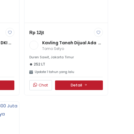
Rp 12jt
DKI 
Kavling Tanah Dijual Ada  
r 
252 Meter Persegi 12Juta 
Tomo Setyo
Per Meter Negotable
Duren Sawit, Jakarta Timur
252 LT
Update 1 tahun yang lalu
Chat
Detail