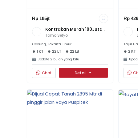
Rp 185jt
Rp 426
Kontrakan Murah 100Juta 
An 1Pintu Di Gg Bonang 
Tomo Setyo
Penggilingan, Jakarta 
Timur
Cakung, Jakarta Timur
Tajur Ha
1 KT
22 LT
22 LB
2 KT
Update 2 bulan yang lalu
Updat
Chat
Detail
Ch