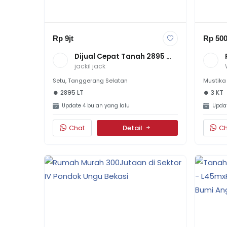
Rp 9jt
Rp 500
Dijual Cepat Tanah 2895 
Mtr Di Pinggir Jalan Raya 
jackil jack
Puspitek
Setu, Tanggerang Selatan
Mustika 
2895 LT
3 KT
Update 4 bulan yang lalu
Updat
Chat
Detail
Ch