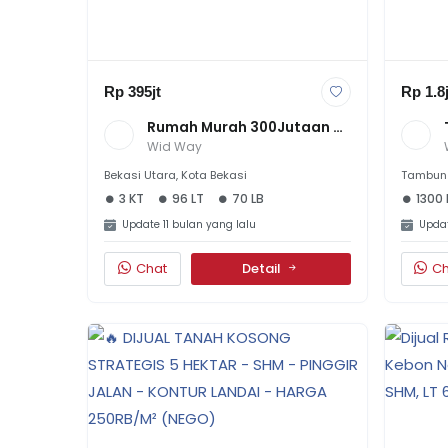
Rp 395jt
Rp 1.8j
Rumah Murah 300Jutaan Di 
Sektor IV Pondok Ungu 
Wid Way
Bekasi
Bekasi Utara, Kota Bekasi
Tambun 
3 KT
96 LT
70 LB
1300 
Update 11 bulan yang lalu
Updat
Chat
Detail
Ch