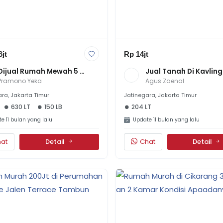
jt
Rp 14jt
Dijual Rumah Mewah 5 
Jual Tanah Di Kavling 
Kamar Di Kebon Nanas 
Cipinang Indah 14Jt Pe
Pramono Yeka
Agus Zaenal
Selatan, Jatinegara – SHM, 
Meter Ada 200M-An
LT 630m²
ra, Jakarta Timur
Jatinegara, Jakarta Timur
630 LT
150 LB
204 LT
e 11 bulan yang lalu
Update 11 bulan yang lalu
at
Detail
Chat
Detail