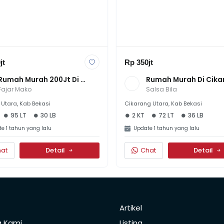
jt
Rp 350jt
Rumah Murah 200Jt Di 
Rumah Murah Di Cika
Perumahan Green De Jalen 
300 Juta An 2 Kamar 
Fajar Mako
Salsa Bila
Terrace Tambun Utara
Kondisi Apaadanya
Utara, Kab Bekasi
Cikarang Utara, Kab Bekasi
95 LT
30 LB
2 KT
72 LT
36 LB
e 1 tahun yang lalu
Update 1 tahun yang lalu
at
Detail
Chat
Detail
Artikel
g Kami
Listing