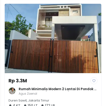
Rp 3.3M
Rumah Minimalis Modern 2 Lantai Di Pondok 
Kelapa, JakTim [LT 150 LB 172] | 4KT 3KM | 
Agus Zaenal
Jalan 2 Mobil | Harga 3.25M
Duren Sawit, Jakarta Timur
4 KT
150 LT
172 LB