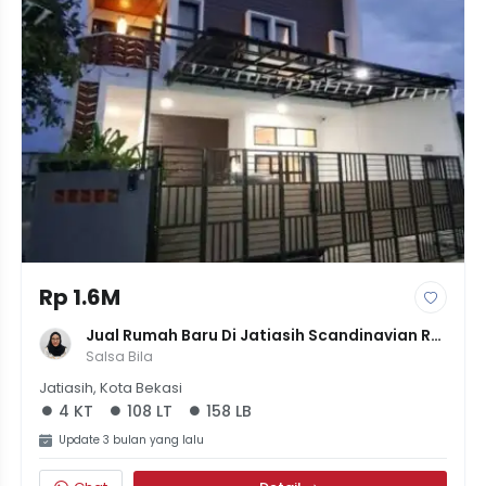
Rp 1.6M
Jual Rumah Baru Di Jatiasih Scandinavian Rp 
1,5M 4 Kamar
Salsa Bila
Jatiasih, Kota Bekasi
4 KT
108 LT
158 LB
Update 3 bulan yang lalu