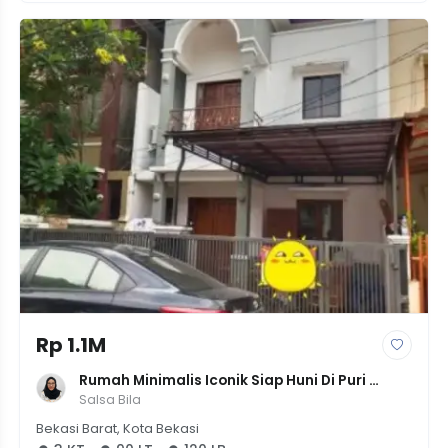
Rp 1.1M
Rumah Minimalis Iconik Siap Huni Di Puri 
Bintara Regency, LT 90m², 3 KT - Harga 1.05M
Salsa Bila
Bekasi Barat, Kota Bekasi