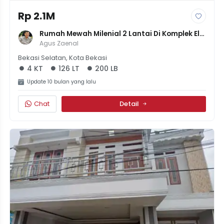
Rp 2.1M
Rumah Mewah Milenial 2 Lantai Di Komplek Elit 
Galaxy, Siap Huni & Modern - 2.1M
Agus Zaenal
Bekasi Selatan, Kota Bekasi
4 KT
126 LT
200 LB
Update 10 bulan yang lalu
Chat
Detail