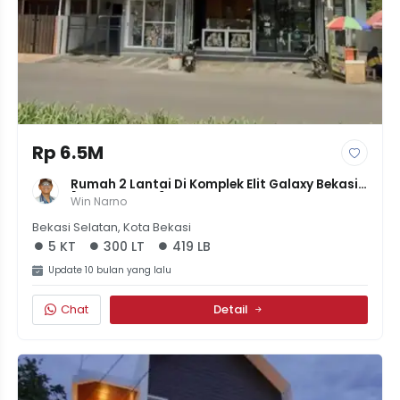
Rp 6.5M
Rumah 2 Lantai Di Komplek Elit Galaxy Bekasi 
[LT 300 LB 419] | 5KT 4KM | Full Balkoni | Harga 
Win Narno
Nego
Bekasi Selatan, Kota Bekasi
5 KT
300 LT
419 LB
Update 10 bulan yang lalu
Chat
Detail