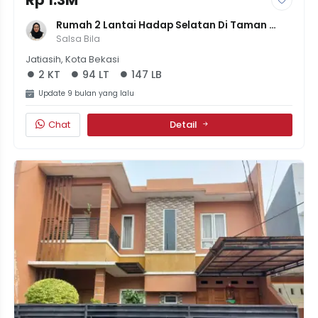
Rumah 2 Lantai Hadap Selatan Di Taman 
Cikas Pekayon Jaya, Siap Huni, Harga 1.25M
Salsa Bila
Jatiasih, Kota Bekasi
2 KT
94 LT
147 LB
Update 9 bulan yang lalu
Chat
Detail