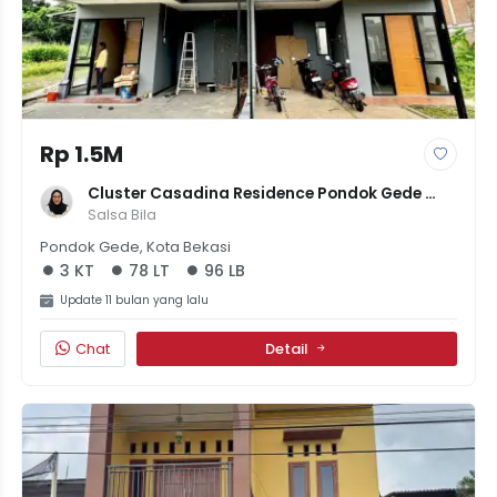
Rp 1.5M
Cluster Casadina Residence Pondok Gede 
Cluster Baru Unit Ready
Salsa Bila
Pondok Gede, Kota Bekasi
3 KT
78 LT
96 LB
Update 11 bulan yang lalu
Chat
Detail