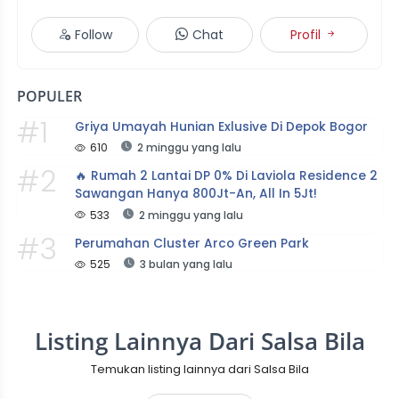
Follow
Chat
Profil
POPULER
#1
Griya Umayah Hunian Exlusive Di Depok Bogor
610
2 minggu yang lalu
#2
🔥 Rumah 2 Lantai DP 0% Di Laviola Residence 2 
Sawangan Hanya 800Jt-An, All In 5Jt!
533
2 minggu yang lalu
#3
Perumahan Cluster Arco Green Park
525
3 bulan yang lalu
Listing Lainnya Dari Salsa Bila
Temukan listing lainnya dari Salsa Bila