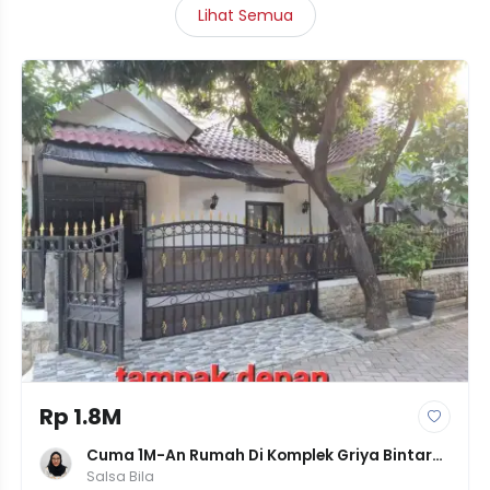
Lihat Semua
Rp 1.8M
Cuma 1M-An Rumah Di Komplek Griya Bintara 
3Kamar Tanah165
Salsa Bila