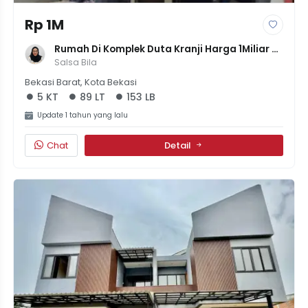
Rp 1M
Rumah Di Komplek Duta Kranji Harga 1Miliar 
5Kamar Luas 153meter
Salsa Bila
Bekasi Barat, Kota Bekasi
5 KT
89 LT
153 LB
Update 1 tahun yang lalu
Chat
Detail