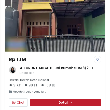
Rp 1.1M
🔥 TURUN HARGA! Dijual Rumah SHM 3/2 LT 
90m² LB 168m² Di Komplek Puskopad 
Salsa Bila
Jakasampurna - NET 1,1M
Bekasi Barat, Kota Bekasi
3 KT
90 LT
168 LB
Update 3 bulan yang lalu
Chat
Detail