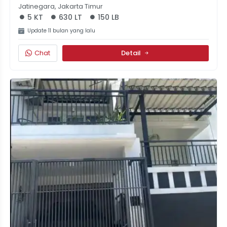
Jatinegara, Jakarta Timur
5 KT
630 LT
150 LB
Update 11 bulan yang lalu
Chat
Detail