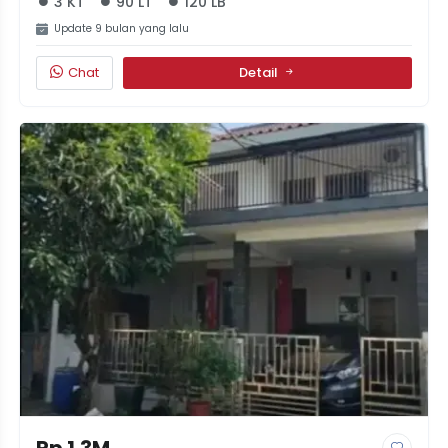
3 KT
90 LT
120 LB
Update 9 bulan yang lalu
Chat
Detail
Rp 1.3M