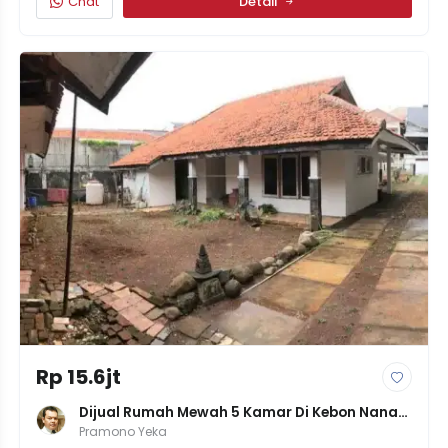
Chat
Detail
Rp 15.6jt
Dijual Rumah Mewah 5 Kamar Di Kebon Nanas 
Selatan, Jatinegara – SHM, LT 630m²
Pramono Yeka