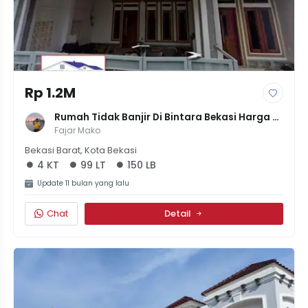
Rp 1.2M
Rumah Tidak Banjir Di Bintara Bekasi Harga 
1,5Miliyar 4Kamar
Fajar Mako
Bekasi Barat, Kota Bekasi
4 KT
99 LT
150 LB
Update 11 bulan yang lalu
Chat
Detail