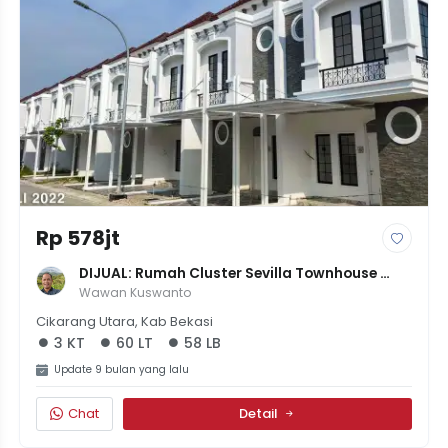
Rp 578jt
DIJUAL: Rumah Cluster Sevilla Townhouse 
Sport City Jababeka - Konsep Sehat, Dekat 
Wawan Kuswanto
Segala Fasilitas Premium
Cikarang Utara, Kab Bekasi
3 KT
60 LT
58 LB
Update 9 bulan yang lalu
Chat
Detail