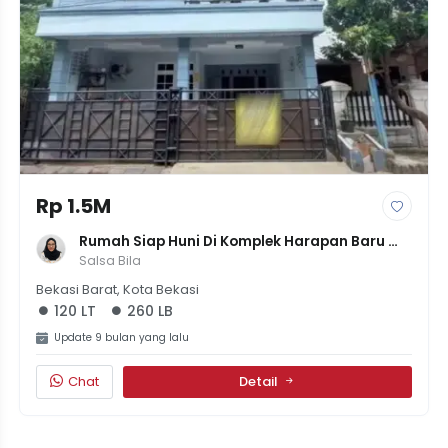
Rp 1.5M
Rumah Siap Huni Di Komplek Harapan Baru 
Bekasi, LT 120m² LB 260m², 4 KT, 1M500Juta
Salsa Bila
Bekasi Barat, Kota Bekasi
120 LT
260 LB
Update 9 bulan yang lalu
Chat
Detail