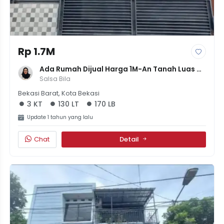
Rp 1.7M
Ada Rumah Dijual Harga 1M-An Tanah Luas 
SHM Di Bintara Kota Bekasi
Salsa Bila
Bekasi Barat, Kota Bekasi
3 KT
130 LT
170 LB
Update 1 tahun yang lalu
Chat
Detail