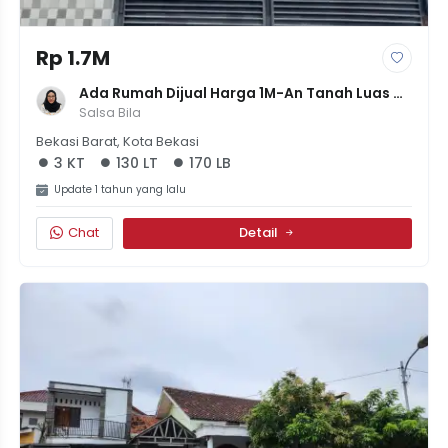
Rp 1.7M
Ada Rumah Dijual Harga 1M-An Tanah Luas 
SHM Di Bintara Kota Bekasi
Salsa Bila
Bekasi Barat, Kota Bekasi
3 KT
130 LT
170 LB
Update 1 tahun yang lalu
Chat
Detail