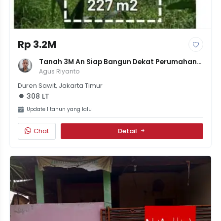
Rp 3.2M
Tanah 3M An Siap Bangun Dekat Perumahan 
Pulogebang, Jakarta Timur
Agus Riyanto
Duren Sawit, Jakarta Timur
308 LT
Update 1 tahun yang lalu
Chat
Detail