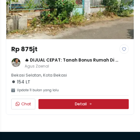
Rp 875jt
🔥 DIJUAL CEPAT: Tanah Bonus Rumah Di 
Pekayon Indah - LT 154m² SHM - Harga 875JT 
Agus Zaenal
(Nego)
Bekasi Selatan, Kota Bekasi
154 LT
Update 11 bulan yang lalu
Chat
Detail