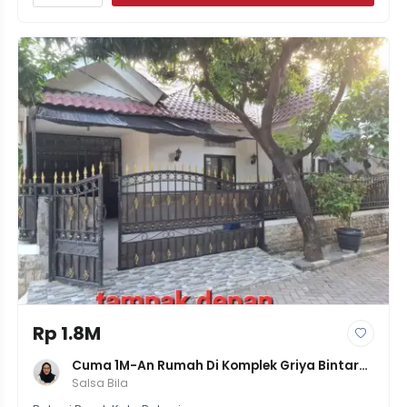
Rp 1.8M
Cuma 1M-An Rumah Di Komplek Griya Bintara 
3Kamar Tanah165
Salsa Bila