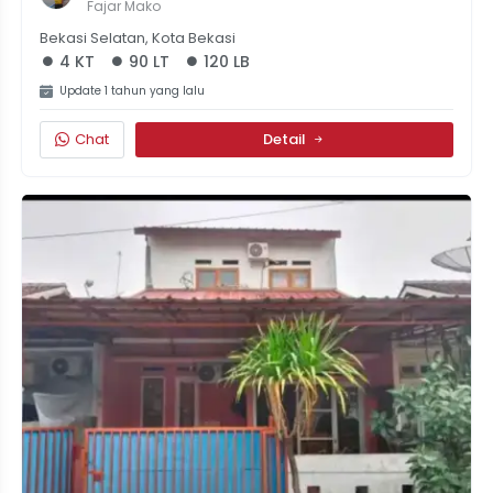
Jaka Mulya Bekasi Selatan 4 Kamar
Fajar Mako
Bekasi Selatan, Kota Bekasi
4 KT
90 LT
120 LB
Update 1 tahun yang lalu
Chat
Detail