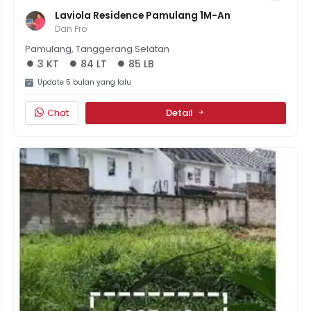
Laviola Residence Pamulang 1M-An
Dan Pro
Pamulang, Tanggerang Selatan
3 KT
84 LT
85 LB
Update 5 bulan yang lalu
Chat
Detail