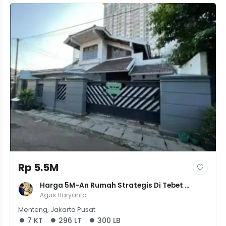
Rp 5.5M
Harga 5M-An Rumah Strategis Di Tebet 
Menteng Jakarta Pusat Surat SHM
Agus Haryanto
Menteng, Jakarta Pusat
7 KT
296 LT
300 LB