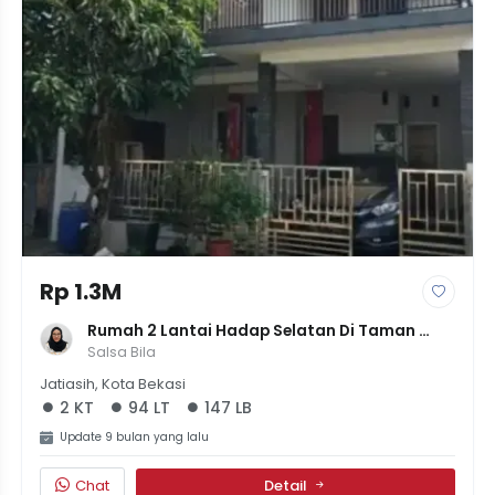
Rp 1.3M
Rumah 2 Lantai Hadap Selatan Di Taman 
Cikas Pekayon Jaya, Siap Huni, Harga 1.25M
Salsa Bila
Jatiasih, Kota Bekasi
2 KT
94 LT
147 LB
Update 9 bulan yang lalu
Chat
Detail