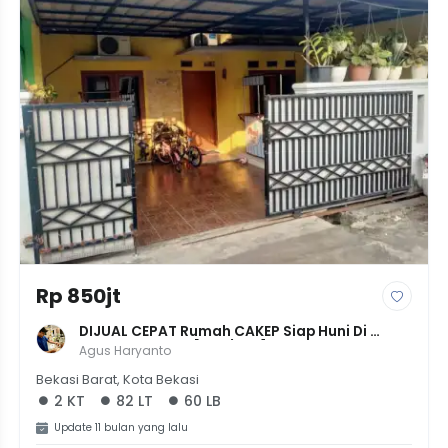
Rp 850jt
DIJUAL CEPAT Rumah CAKEP Siap Huni Di 
Cluster Bintara [2KT/1KM] - LT 82m² - Rp 
Agus Haryanto
850JT - Bebas Banjir
Bekasi Barat, Kota Bekasi
2 KT
82 LT
60 LB
Update 11 bulan yang lalu