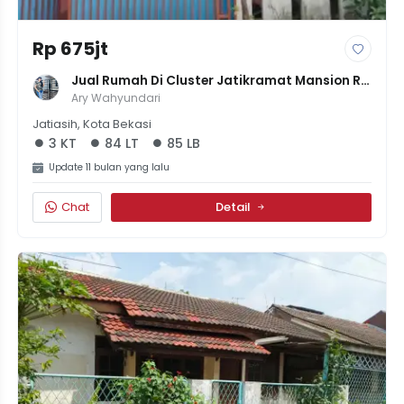
Rp 675jt
Jual Rumah Di Cluster Jatikramat Mansion Rp 
600Jutaan 3Kamar
Ary Wahyundari
Jatiasih, Kota Bekasi
3 KT
84 LT
85 LB
Update 11 bulan yang lalu
Chat
Detail