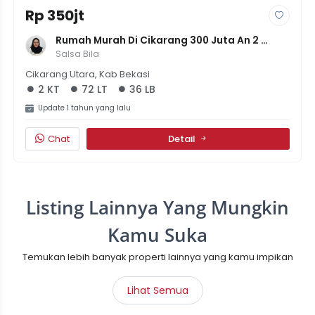
Rp 350jt
Rumah Murah Di Cikarang 300 Juta An 2 
Kamar Kondisi Apaadanya
Salsa Bila
Cikarang Utara, Kab Bekasi
2 KT
72 LT
36 LB
Update 1 tahun yang lalu
Chat
Detail
Listing Lainnya Yang Mungkin
Kamu Suka
Temukan lebih banyak properti lainnya yang kamu impikan
Lihat Semua