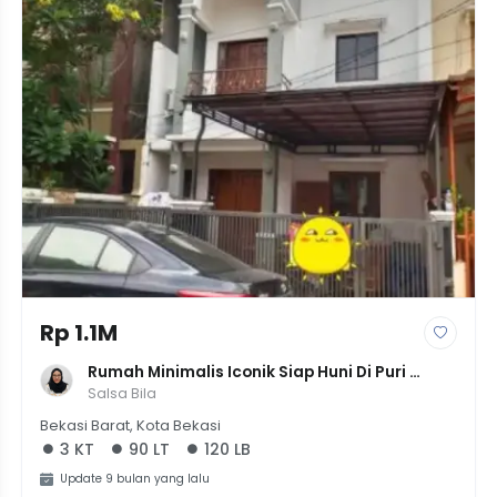
Rp 1.1M
Rumah Minimalis Iconik Siap Huni Di Puri 
Bintara Regency, LT 90m², 3 KT - Harga 1.05M
Salsa Bila
Bekasi Barat, Kota Bekasi
3 KT
90 LT
120 LB
Update 9 bulan yang lalu