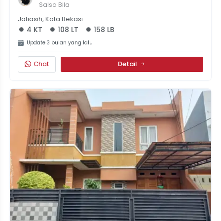
1,5M 4 Kamar
Salsa Bila
Jatiasih, Kota Bekasi
4 KT
108 LT
158 LB
Update 3 bulan yang lalu
Chat
Detail