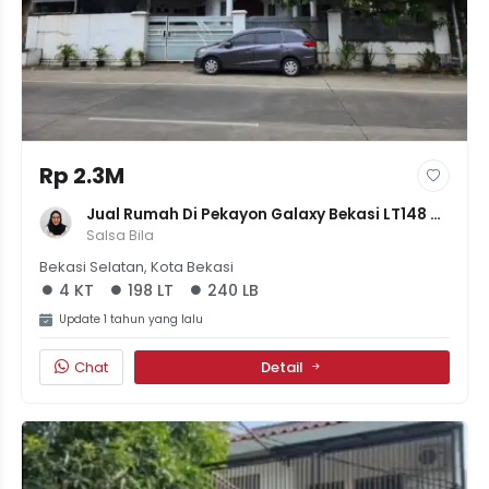
Rp 2.3M
Jual Rumah Di Pekayon Galaxy Bekasi LT148 
4Kamar Harga Rp 2M An
Salsa Bila
Bekasi Selatan, Kota Bekasi
4 KT
198 LT
240 LB
Update 1 tahun yang lalu
Chat
Detail