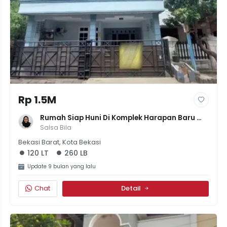
Rp 1.5M
Rumah Siap Huni Di Komplek Harapan Baru 
Bekasi, LT 120m² LB 260m², 4 KT, 1M500Juta
Salsa Bila
Bekasi Barat, Kota Bekasi
120 LT
260 LB
Update 9 bulan yang lalu
Chat
Detail