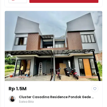
Rp 1.5M
Cluster Casadina Residence Pondok Gede 
Cluster Baru Unit Ready
Salsa Bila