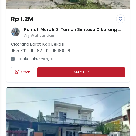
Rp 1.2M
Rumah Murah Di Taman Sentosa Cikarang 
Gratis Furnish! 3 Kmar
Ary Wahyundari
Cikarang Barat, Kab Bekasi
5 KT
187 LT
180 LB
Update 1 tahun yang lalu
Chat
Detail