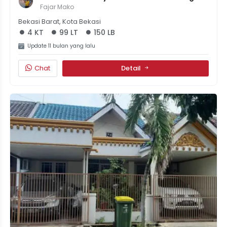
1,5Miliyar 4Kamar
Fajar Mako
Bekasi Barat, Kota Bekasi
4 KT
99 LT
150 LB
Update 11 bulan yang lalu
Chat
Detail