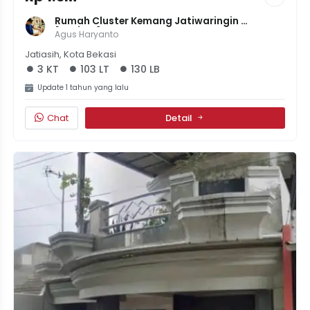
Rumah Cluster Kemang Jatiwaringin 
[103/130] | 3KT, 2KM | One Gate System, Aman 
Agus Haryanto
24 Jam, SHM & IMB | Rp1,5M
Jatiasih, Kota Bekasi
3 KT
103 LT
130 LB
Update 1 tahun yang lalu
Chat
Detail