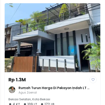
Rp 1.3M
Rumah Turun Harga Di Pekayon Indah LT 
109/LB 172 | 4KT | Harga Rp1,25M (Terima 
Agus Zaenal
Bersih)
Bekasi Selatan, Kota Bekasi
4 KT
109 LT
172 LB