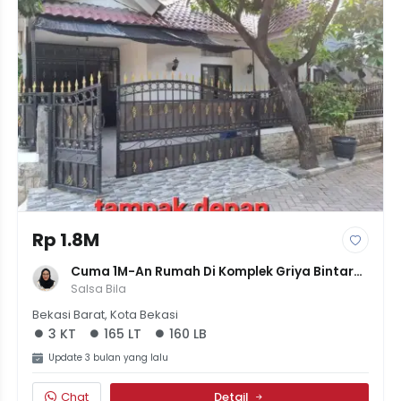
Rp 1.8M
Cuma 1M-An Rumah Di Komplek Griya Bintara 
3Kamar Tanah165
Salsa Bila
Bekasi Barat, Kota Bekasi
3 KT
165 LT
160 LB
Update 3 bulan yang lalu
Chat
Detail