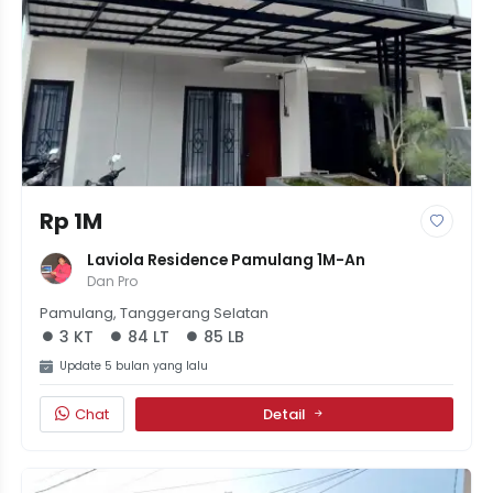
Rp 1M
Laviola Residence Pamulang 1M-An
Dan Pro
Pamulang, Tanggerang Selatan
3 KT
84 LT
85 LB
Update 5 bulan yang lalu
Chat
Detail