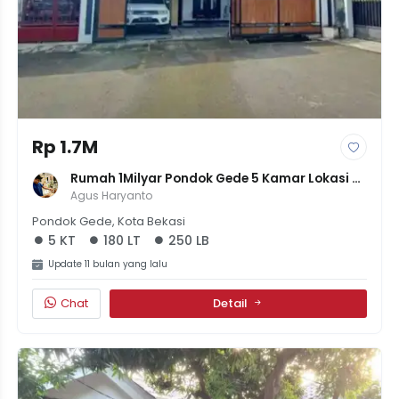
Rp 1.7M
Rumah 1Milyar Pondok Gede 5 Kamar Lokasi 
Strategis Sudah SHM
Agus Haryanto
Pondok Gede, Kota Bekasi
5 KT
180 LT
250 LB
Update 11 bulan yang lalu
Chat
Detail