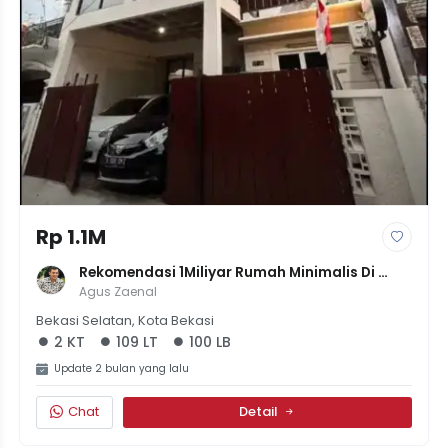
Rp 1.1M
Rekomendasi 1Miliyar Rumah Minimalis Di 
Pekayon Tanah 109 Surat SHM
Agus Zaenal
Bekasi Selatan, Kota Bekasi
2 KT
109 LT
100 LB
Update 2 bulan yang lalu
Chat
Detail