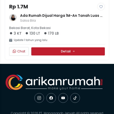
Rp 1.7M
Ada Rumah Dijual Harga 1M-An Tanah Luas 
SHM Di Bintara Kota Bekasi
Salsa Bila
Bekasi Barat, Kota Bekasi
3 KT
130 LT
170 LB
Update 1 tahun yang lalu
Chat
Detail
Copyright © 2026 PT. Manggopoh Jenyeh All rights reserved