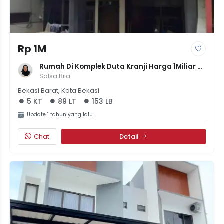
Rp 1M
Rumah Di Komplek Duta Kranji Harga 1Miliar 
5Kamar Luas 153meter
Salsa Bila
Bekasi Barat, Kota Bekasi
5 KT
89 LT
153 LB
Update 1 tahun yang lalu
Chat
Detail