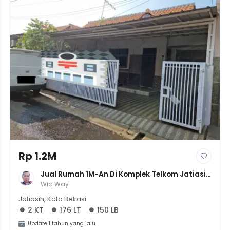
Rp 1.2M
Jual Rumah 1M-An Di Komplek Telkom Jatiasih 
Bekasi Tanah 175Meter
Wid Way
Jatiasih, Kota Bekasi
2 KT
176 LT
150 LB
Update 1 tahun yang lalu